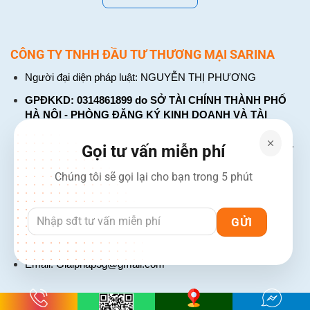
CÔNG TY TNHH ĐẦU TƯ THƯƠNG MẠI SARINA
Người đại diện pháp luật: NGUYỄN THỊ PHƯƠNG
GPĐKKD: 0314861899 do SỞ TÀI CHÍNH THÀNH PHỐ
HÀ NỘI - PHÒNG ĐĂNG KÝ KINH DOANH VÀ TÀI
CHÍNH DOANH NGHIỆP cấp. Đăng ký lần đầu: ngày 26
tháng 01 năm 2018. Đăng ký thay đổi lần thứ: 4, ngày 31
Gọi tư vấn miễn phí
tháng 03 năm 2026
Chúng tôi sẽ gọi lại cho bạn trong 5 phút
226 Đường Láng, Đống Đa, Hà Nội
137 Đường Hòa Hưng, Phường 12, Quận 10, TP. Hồ Chí
Minh
Hotline: 1900 2106 - 0386 001 001
Email:
Giaiphap3g@gmail.com