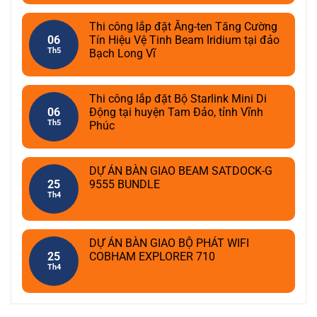
Thi công lắp đặt Ăng-ten Tăng Cường
06
Tín Hiệu Vệ Tinh Beam Iridium tại đảo
Th5
Bạch Long Vĩ
Thi công lắp đặt Bộ Starlink Mini Di
06
Động tại huyện Tam Đảo, tỉnh Vĩnh
Th5
Phúc
DỰ ÁN BÀN GIAO BEAM SATDOCK-G
25
9555 BUNDLE
Th4
DỰ ÁN BÀN GIAO BỘ PHÁT WIFI
25
COBHAM EXPLORER 710
Th4