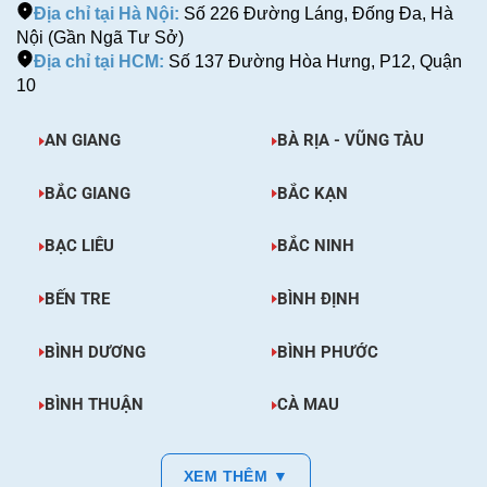
Địa chỉ tại Hà Nội:
Số 226 Đường Láng, Đống Đa, Hà
Nội (Gần Ngã Tư Sở)
Địa chỉ tại HCM:
Số 137 Đường Hòa Hưng, P12, Quận
10
AN GIANG
BÀ RỊA - VŨNG TÀU
BẮC GIANG
BẮC KẠN
BẠC LIÊU
BẮC NINH
BẾN TRE
BÌNH ĐỊNH
BÌNH DƯƠNG
BÌNH PHƯỚC
BÌNH THUẬN
CÀ MAU
XEM THÊM ▼