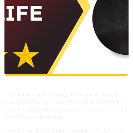
Vệ sinh thiết bị định vị vệ tinh thường xuyên
Thiết bị định vị vệ tinh thường tiếp xúc với bụi, đất, nước
mưa hoặc mồ hôi tay. Những yếu tố này có thể làm bẩn
màn hình, nút bấm, khe cắm và cổng kết nối. Vì vậy, vệ sinh
định kỳ là bước rất cần thiết.
Bạn nên dùng khăn mềm, khô và không xơ để lau bề mặt