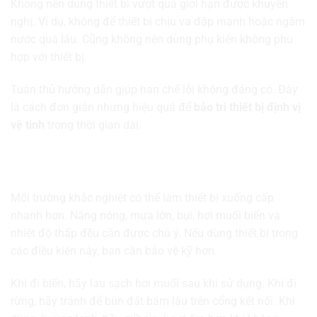
Không nên dùng thiết bị vượt quá giới hạn được khuyến
nghị. Ví dụ, không để thiết bị chịu va đập mạnh hoặc ngâm
nước quá lâu. Cũng không nên dùng phụ kiện không phù
hợp với thiết bị.
Tuân thủ hướng dẫn giúp hạn chế lỗi không đáng có. Đây
là cách đơn giản nhưng hiệu quả để
bảo trì thiết bị định vị
vệ tinh
trong thời gian dài.
Lưu ý khi dùng thiết bị trong môi trường khắc
nghiệt
Môi trường khắc nghiệt có thể làm thiết bị xuống cấp
nhanh hơn. Nắng nóng, mưa lớn, bụi, hơi muối biển và
nhiệt độ thấp đều cần được chú ý. Nếu dùng thiết bị trong
các điều kiện này, bạn cần bảo vệ kỹ hơn.
Khi đi biển, hãy lau sạch hơi muối sau khi sử dụng. Khi đi
rừng, hãy tránh để bùn đất bám lâu trên cổng kết nối. Khi