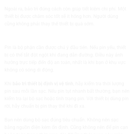
Ngoài ra, bảo trì đúng cách còn giúp tiết kiệm chi phí. Một
thiết bị được chăm sóc tốt sẽ ít hỏng hơn. Người dùng
cũng không phải thay thế thiết bị quá sớm.
Kiểm tra pin trước khi sử dụng
Pin là bộ phận cần được chú ý đầu tiên. Nếu pin yếu, thiết
bị có thể tắt đột ngột khi đang dẫn đường. Điều này ảnh
hưởng trực tiếp đến độ an toàn, nhất là khi bạn ở khu vực
không có sóng di động.
Khi
bảo trì thiết bị định vị vệ tinh
, hãy kiểm tra thời lượng
pin sau mỗi lần sạc. Nếu pin tụt nhanh bất thường, bạn nên
kiểm tra lại bộ sạc hoặc tình trạng pin. Với thiết bị dùng pin
rời, hãy chuẩn bị pin thay thế khi đi xa.
Bạn nên dùng bộ sạc đúng tiêu chuẩn. Không nên sạc
bằng nguồn điện kém ổn định. Cũng không nên để pin cạn