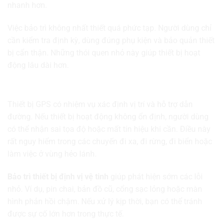
nhanh hơn.
Việc bảo trì không nhất thiết quá phức tạp. Người dùng chỉ
cần kiểm tra định kỳ, dùng đúng phụ kiện và bảo quản thiết
bị cẩn thận. Những thói quen nhỏ này giúp thiết bị hoạt
động lâu dài hơn.
Vì sao cần bảo trì thiết bị định vị vệ tinh?
Thiết bị GPS có nhiệm vụ xác định vị trí và hỗ trợ dẫn
đường. Nếu thiết bị hoạt động không ổn định, người dùng
có thể nhận sai tọa độ hoặc mất tín hiệu khi cần. Điều này
rất nguy hiểm trong các chuyến đi xa, đi rừng, đi biển hoặc
làm việc ở vùng hẻo lánh.
Bảo trì thiết bị định vị vệ tinh
giúp phát hiện sớm các lỗi
nhỏ. Ví dụ, pin chai, bản đồ cũ, cổng sạc lỏng hoặc màn
hình phản hồi chậm. Nếu xử lý kịp thời, bạn có thể tránh
được sự cố lớn hơn trong thực tế.