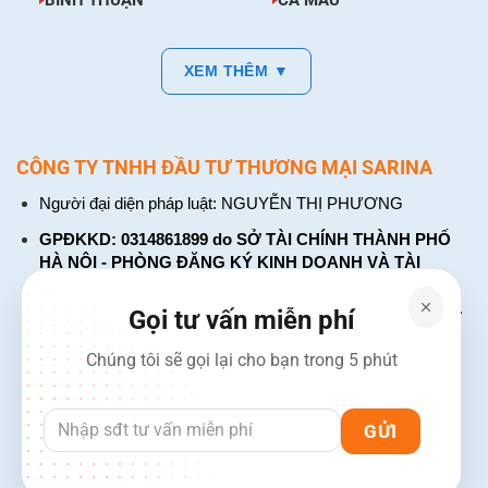
XEM THÊM ▼
CÔNG TY TNHH ĐẦU TƯ THƯƠNG MẠI SARINA
Người đại diện pháp luật: NGUYỄN THỊ PHƯƠNG
GPĐKKD: 0314861899 do SỞ TÀI CHÍNH THÀNH PHỐ
HÀ NỘI - PHÒNG ĐĂNG KÝ KINH DOANH VÀ TÀI
CHÍNH DOANH NGHIỆP cấp. Đăng ký lần đầu: ngày 26
tháng 01 năm 2018. Đăng ký thay đổi lần thứ: 4, ngày 31
Gọi tư vấn miễn phí
tháng 03 năm 2026
Chúng tôi sẽ gọi lại cho bạn trong 5 phút
226 Đường Láng, Đống Đa, Hà Nội
137 Đường Hòa Hưng, Phường 12, Quận 10, TP. Hồ Chí
Minh
Hotline: 1900 2106 - 0386 001 001