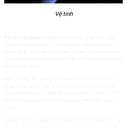
Vệ tinh
Kết luận
Bảo trì thiết bị định vị vệ tinh
đúng cách giúp GPS hoạt
động ổn định và bền hơn. Người dùng nên kiểm tra pin, vệ
sinh thiết bị, cập nhật phần mềm và kiểm tra tín hiệu định
kỳ. Những việc này không mất nhiều thời gian nhưng mang
lại hiệu quả rõ rệt.
Bên cạnh đó, hãy bảo quản thiết bị ở nơi khô ráo và sử
dụng đúng hướng dẫn. Khi dùng trong môi trường khắc
nghiệt, cần chú ý hơn đến pin, cổng kết nối và anten. Việc
chuẩn bị kỹ giúp hạn chế lỗi trong các tình huống quan
trọng.
Nếu bạn thường xuyên dùng thiết bị GPS cho công việc, du