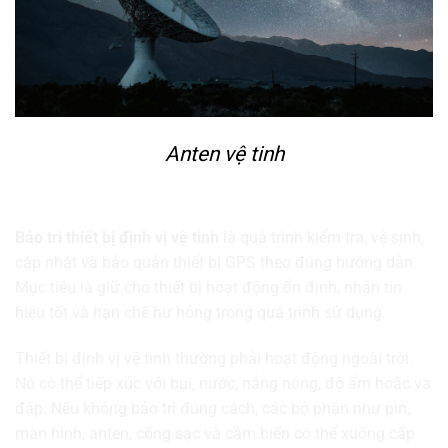
Anten vệ tinh
Bảo trì thiết bị định vị vệ tinh là gì?
Bảo trì thiết bị định vị vệ tinh
là quá trình kiểm tra, vệ sinh,
cập nhật và bảo quản thiết bị GPS theo đúng hướng dẫn.
Mục tiêu là giữ cho thiết bị hoạt động ổn định, nhận tín
hiệu tốt và hạn chế hư hỏng trong quá trình sử dụng.
Thiết bị định vị vệ tinh thường phải hoạt động ngoài trời.
Nó có thể tiếp xúc với bụi, nước, nắng nóng, độ ẩm hoặc va
đập. Nếu không bảo trì đúng cách, các bộ phận như pin,
màn hình, anten, cổng sạc và cảm biến có thể xuống cấp