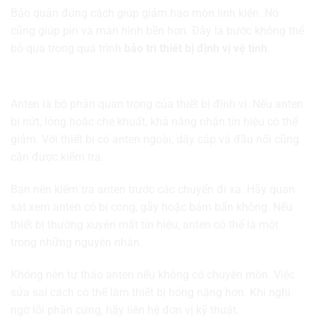
Bảo quản đúng cách giúp giảm hao mòn linh kiện. Nó
cũng giúp pin và màn hình bền hơn. Đây là bước không thể
bỏ qua trong quá trình
bảo trì thiết bị định vị vệ tinh
.
Kiểm tra anten và khả năng thu tín hiệu
Anten là bộ phận quan trọng của thiết bị định vị. Nếu anten
bị nứt, lỏng hoặc che khuất, khả năng nhận tín hiệu có thể
giảm. Với thiết bị có anten ngoài, dây cáp và đầu nối cũng
cần được kiểm tra.
Bạn nên kiểm tra anten trước các chuyến đi xa. Hãy quan
sát xem anten có bị cong, gãy hoặc bám bẩn không. Nếu
thiết bị thường xuyên mất tín hiệu, anten có thể là một
trong những nguyên nhân.
Không nên tự tháo anten nếu không có chuyên môn. Việc
sửa sai cách có thể làm thiết bị hỏng nặng hơn. Khi nghi
ngờ lỗi phần cứng, hãy liên hệ đơn vị kỹ thuật.