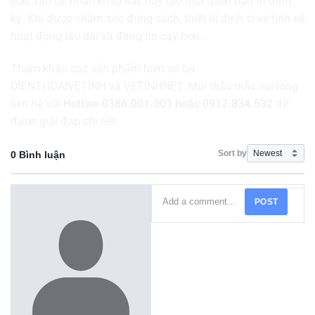
lịch, vận tải hoặc khảo sát, hãy tạo thói quen bảo trì định
kỳ. Khi được chăm sóc đúng cách, thiết bị định vị vệ tinh sẽ
hoạt động lâu dài và đáng tin cậy hơn.
Tham khảo các sản phẩm hiện có tại
DIENTHOAIVETINH
và
VETINHNET
. Mọi thắc mắc vui lòng
liên hệ với
Hotline 0386.001.001 hoặc 0917.834.532
để
được giải đáp chi tiết.
Sort by
0 Bình luận
POST