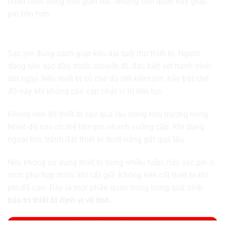
hoàn toàn trong thời gian dài. Những thói quen này giúp
pin bền hơn.
Sử dụng và sạc pin đúng cách
Sạc pin đúng cách giúp kéo dài tuổi thọ thiết bị. Người
dùng nên sạc đầy trước chuyến đi, đặc biệt với hành trình
dài ngày. Nếu thiết bị có chế độ tiết kiệm pin, hãy bật chế
độ này khi không cần cập nhật vị trí liên tục.
Không nên để thiết bị sạc quá lâu trong môi trường nóng.
Nhiệt độ cao có thể làm pin nhanh xuống cấp. Khi dùng
ngoài trời, tránh đặt thiết bị dưới nắng gắt quá lâu.
Nếu không sử dụng thiết bị trong nhiều tuần, hãy sạc pin ở
mức phù hợp trước khi cất giữ. Không nên cất thiết bị khi
pin đã cạn. Đây là một phần quan trọng trong quá trình
bảo trì thiết bị định vị vệ tinh
.