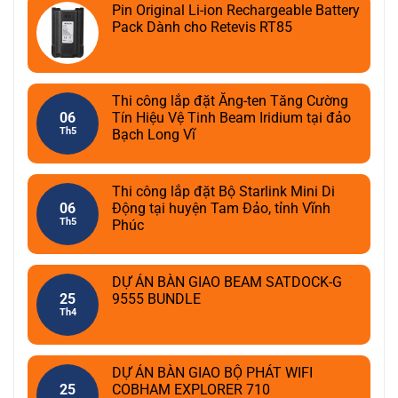
Pin Original Li-ion Rechargeable Battery
Pack Dành cho Retevis RT85
Thi công lắp đặt Ăng-ten Tăng Cường
06
Tín Hiệu Vệ Tinh Beam Iridium tại đảo
Th5
Bạch Long Vĩ
Thi công lắp đặt Bộ Starlink Mini Di
06
Động tại huyện Tam Đảo, tỉnh Vĩnh
Th5
Phúc
DỰ ÁN BÀN GIAO BEAM SATDOCK-G
25
9555 BUNDLE
Th4
DỰ ÁN BÀN GIAO BỘ PHÁT WIFI
25
COBHAM EXPLORER 710