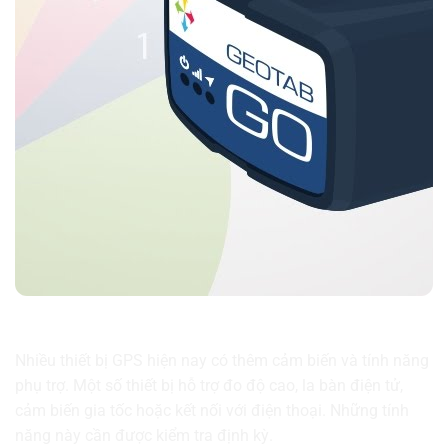
Kiểm tra các tính năng phụ trợ
Nhiều thiết bị GPS hiện nay có thêm cảm biến và tính năng
phụ trợ. Một số thiết bị hỗ trợ đo độ cao, la bàn điện tử,
cảm biến gia tốc hoặc kết nối với điện thoại. Những tính
năng này cần được kiểm tra định kỳ.