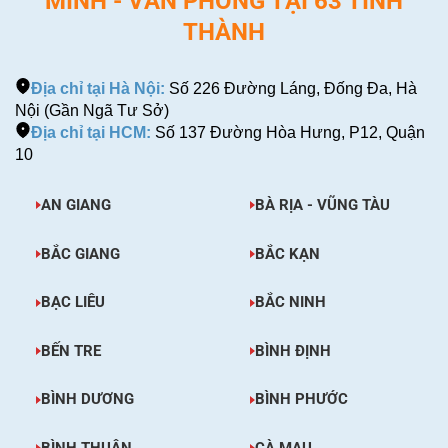
MINH - VĂN PHÒNG TẠI 63 TỈNH
THÀNH
Địa chỉ tại Hà Nội:
Số 226 Đường Láng, Đống Đa, Hà
Nội (Gần Ngã Tư Sở)
Địa chỉ tại HCM:
Số 137 Đường Hòa Hưng, P12, Quận
10
AN GIANG
BÀ RỊA - VŨNG TÀU
BẮC GIANG
BẮC KẠN
BẠC LIÊU
BẮC NINH
BẾN TRE
BÌNH ĐỊNH
BÌNH DƯƠNG
BÌNH PHƯỚC
BÌNH THUẬN
CÀ MAU