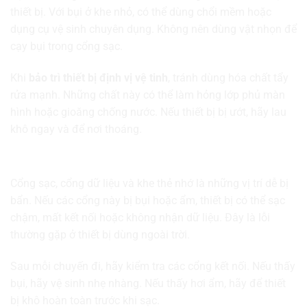
thiết bị. Với bụi ở khe nhỏ, có thể dùng chổi mềm hoặc
dụng cụ vệ sinh chuyên dụng. Không nên dùng vật nhọn để
cạy bụi trong cổng sạc.
Khi
bảo trì thiết bị định vị vệ tinh
, tránh dùng hóa chất tẩy
rửa mạnh. Những chất này có thể làm hỏng lớp phủ màn
hình hoặc gioăng chống nước. Nếu thiết bị bị ướt, hãy lau
khô ngay và để nơi thoáng.
Giữ cổng kết nối luôn khô và sạch
Cổng sạc, cổng dữ liệu và khe thẻ nhớ là những vị trí dễ bị
bẩn. Nếu các cổng này bị bụi hoặc ẩm, thiết bị có thể sạc
chậm, mất kết nối hoặc không nhận dữ liệu. Đây là lỗi
thường gặp ở thiết bị dùng ngoài trời.
Sau mỗi chuyến đi, hãy kiểm tra các cổng kết nối. Nếu thấy
bụi, hãy vệ sinh nhẹ nhàng. Nếu thấy hơi ẩm, hãy để thiết
bị khô hoàn toàn trước khi sạc.