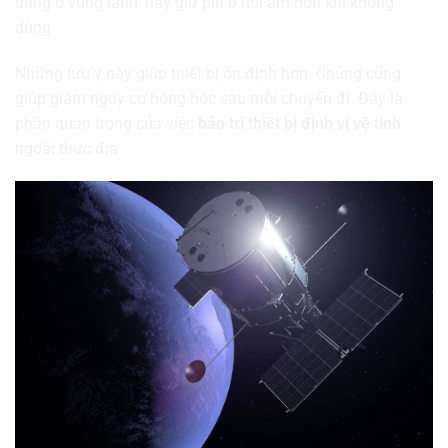
dùng ở vùng lạnh, hãy giữ pin ở nơi ấm hơn khi không
dùng.
Những lưu ý này giúp thiết bị ổn định hơn. Chúng cũng
giúp giảm nguy cơ hỏng hóc sau mỗi chuyến đi. Đây là
phần quan trọng của việc
bảo trì thiết bị định vị vệ tinh
ngoài thực địa.