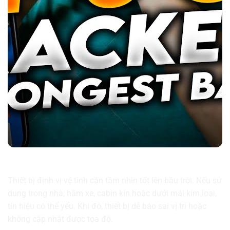
Tránh sử dụng thiết bị ở nơi có nhiều vật cản
Thiết bị định vị vệ tinh cần tầm nhìn tốt lên bầu trời. Nếu sử
dụng trong nhà, hầm xe, cabin kín hoặc dưới mái kim loại,
tín hiệu có thể yếu. Khi đó, thiết bị dễ báo sai vị trí hoặc
không cập nhật được tọa độ.