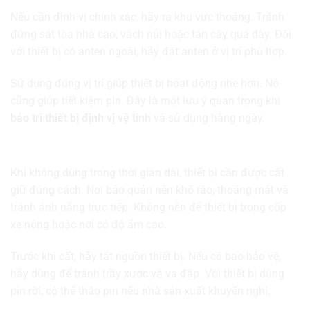
Nếu cần định vị chính xác, hãy ra khu vực thoáng. Tránh
đứng sát tòa nhà cao, vách núi hoặc tán cây quá dày. Đối
với thiết bị có anten ngoài, hãy đặt anten ở vị trí phù hợp.
Sử dụng đúng vị trí giúp thiết bị hoạt động nhẹ hơn. Nó
cũng giúp tiết kiệm pin. Đây là một lưu ý quan trọng khi
bảo trì thiết bị định vị vệ tinh
và sử dụng hằng ngày.
Bảo quản thiết bị khi không sử dụng
Khi không dùng trong thời gian dài, thiết bị cần được cất
giữ đúng cách. Nơi bảo quản nên khô ráo, thoáng mát và
tránh ánh nắng trực tiếp. Không nên để thiết bị trong cốp
xe nóng hoặc nơi có độ ẩm cao.
Trước khi cất, hãy tắt nguồn thiết bị. Nếu có bao bảo vệ,
hãy dùng để tránh trầy xước và va đập. Với thiết bị dùng
pin rời, có thể tháo pin nếu nhà sản xuất khuyến nghị.