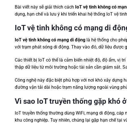
Bài viết này sẽ giải thích cách
IoT vệ tinh không có mạn
dụng, hạn chế và lưu ý khi triển khai hệ thống IoT vệ tinh
IoT vệ tinh không có mạng di động
IoT vệ tinh không có mạng di động
là hệ thống cho phép 
với trạm phát sóng di động. Thay vào đó, dữ liệu được gử
Các thiết bị IoT có thể là cảm biến nhiệt độ, độ ẩm, vị 
thập dữ liệu từ môi trường hoặc tài sản cần giám sát. S
Công nghệ này đặc biệt phù hợp với nơi khó xây dựng hạ 
đường vận tải dài hoặc trạm năng lượng ngoài vùng ph
Vì sao IoT truyền thống gặp khó 
IoT truyền thống thường dùng WiFi, mạng di động, cáp 
khu công nghiệp. Tuy nhiên, chúng lại gặp hạn chế tại 