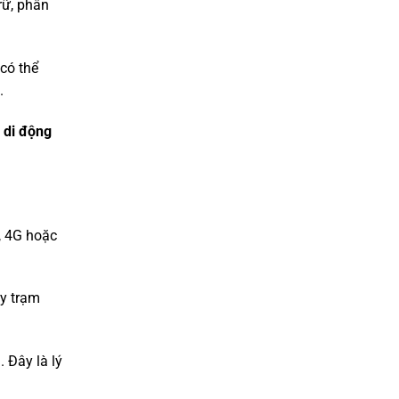
rữ, phân
 có thể
.
 di động
, 4G hoặc
ây trạm
 Đây là lý