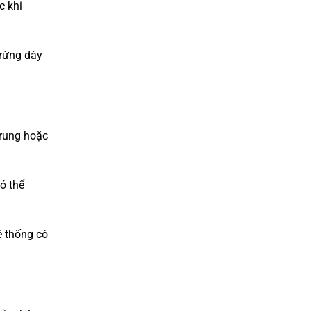
c khi
 rừng dày
 trung hoặc
có thể
ệ thống có