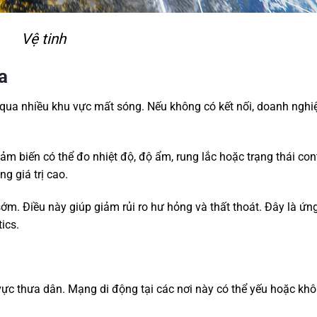
Vệ tinh
a
i qua nhiều khu vực mất sóng. Nếu không có kết nối, doanh nghi
 Cảm biến có thể đo nhiệt độ, độ ẩm, rung lắc hoặc trạng thái con
g giá trị cao.
ớm. Điều này giúp giảm rủi ro hư hỏng và thất thoát. Đây là ứn
ics.
 vực thưa dân. Mạng di động tại các nơi này có thể yếu hoặc kh