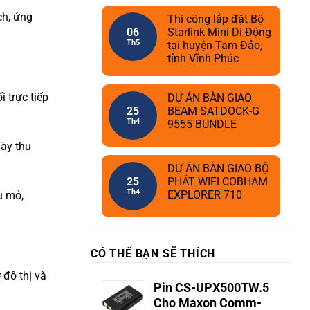
ch, ứng
Thi công lắp đặt Bộ
06
Starlink Mini Di Động
Th5
tại huyện Tam Đảo,
tỉnh Vĩnh Phúc
i trực tiếp
DỰ ÁN BÀN GIAO
25
BEAM SATDOCK-G
Th4
9555 BUNDLE
này thu
DỰ ÁN BÀN GIAO BỘ
25
PHÁT WIFI COBHAM
Th4
EXPLORER 710
u mỏ,
CÓ THỂ BẠN SẼ THÍCH
 đô thị và
Pin CS-UPX500TW.5
Cho Maxon Comm-