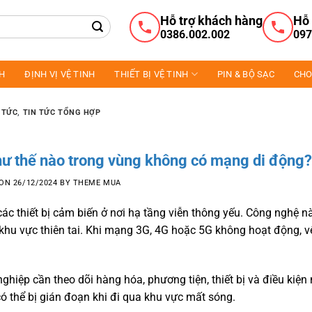
Hỗ trợ khách hàng
Hỗ 
0386.002.002
097
NH
ĐỊNH VỊ VỆ TINH
THIẾT BỊ VỆ TINH
PIN & BỘ SẠC
CHO
 TỨC
,
TIN TỨC TỔNG HỢP
như thế nào trong vùng không có mạng di động?
 ON
26/12/2024
BY
THEME MUA
 các thiết bị cảm biến ở nơi hạ tầng viễn thông yếu. Công nghệ n
à khu vực thiên tai. Khi mạng 3G, 4G hoặc 5G không hoạt động, v
ghiệp cần theo dõi hàng hóa, phương tiện, thiết bị và điều kiện
ó thể bị gián đoạn khi đi qua khu vực mất sóng.