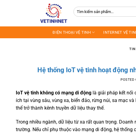
Skip
Tìm
to
kiếm:
content
ĐIỆN THOẠI VỆ TINH
INTERNET VỆ TI
TIN
Hệ thống IoT vệ tinh hoạt động 
POSTED
IoT vệ tinh không có mạng di động
là giải pháp kết nối
ích tại vùng sâu, vùng xa, biển đảo, rừng núi, sa mạc v
thể trở thành kênh truyền dữ liệu thay thế.
Trong nhiều ngành, dữ liệu từ xa rất quan trọng. Doanh n
trường. Nếu chỉ phụ thuộc vào mạng di động, hệ thống c