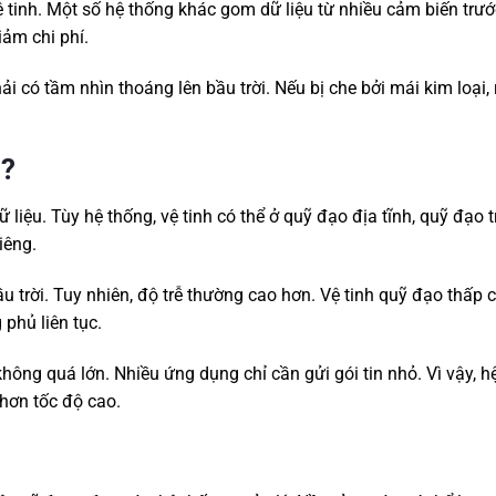
 vệ tinh. Một số hệ thống khác gom dữ liệu từ nhiều cảm biến trướ
iảm chi phí.
hải có tầm nhìn thoáng lên bầu trời. Nếu bị che bởi mái kim loại,
o?
dữ liệu. Tùy hệ thống, vệ tinh có thể ở quỹ đạo địa tĩnh, quỹ đạo
iêng.
bầu trời. Tuy nhiên, độ trễ thường cao hơn. Vệ tinh quỹ đạo thấp 
 phủ liên tục.
không quá lớn. Nhiều ứng dụng chỉ cần gửi gói tin nhỏ. Vì vậy, h
 hơn tốc độ cao.