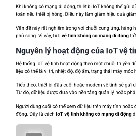
Khi không có mạng di động, thiết bị IoT không thể gửi dữ
toàn nếu thiết bị hỏng. Điều này làm giảm hiệu quả giám
Vấn đề này rất nghiêm trọng với chuỗi cung ứng, hàng 
phủ sóng. Vì vậy,
IoT vệ tinh không có mạng di động
trở
Nguyên lý hoạt động của IoT vệ ti
Hệ thống IoT vệ tinh hoạt động theo một chuỗi truyền dữ 
liệu có thể là vị trí, nhiệt độ, độ ẩm, trạng thái máy móc
Tiếp theo, thiết bị đầu cuối hoặc modem vệ tinh sẽ gửi dữ
Từ đó, dữ liệu được đưa vào nền tảng quản lý hoặc ph
Người dùng cuối có thể xem dữ liệu trên máy tính hoặc đ
động. Đây là cách
IoT vệ tinh không có mạng di động
du