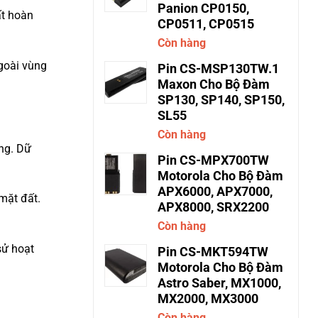
Panion CP0150,
ất hoàn
CP0511, CP0515
Còn hàng
goài vùng
Pin CS-MSP130TW.1
Maxon Cho Bộ Đàm
SP130, SP140, SP150,
SL55
Còn hàng
ờng. Dữ
Pin CS-MPX700TW
Motorola Cho Bộ Đàm
APX6000, APX7000,
 mặt đất.
APX8000, SRX2200
Còn hàng
sử hoạt
Pin CS-MKT594TW
Motorola Cho Bộ Đàm
Astro Saber, MX1000,
MX2000, MX3000
Còn hàng