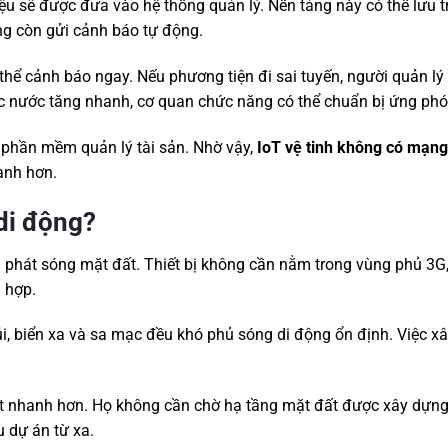
iệu sẽ được đưa vào hệ thống quản lý. Nền tảng này có thể lưu t
ống còn gửi cảnh báo tự động.
thể cảnh báo ngay. Nếu phương tiện đi sai tuyến, người quản lý
 nước tăng nhanh, cơ quan chức năng có thể chuẩn bị ứng phó
c phần mềm quản lý tài sản. Nhờ vậy,
IoT vệ tinh không có mạng
hanh hơn.
di động?
 phát sóng mặt đất. Thiết bị không cần nằm trong vùng phủ 3G
ù hợp.
úi, biển xa và sa mạc đều khó phủ sóng di động ổn định. Việc x
sát nhanh hơn. Họ không cần chờ hạ tầng mặt đất được xây dựng.
 dự án từ xa.