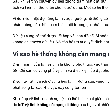
Sau khi vệ tinh chuyển dữ liệu xuống trạm mặt đất, dữ l
tích và hiển thị thông tin cho người dùng. Một số hệ th
Ví dụ, nếu nhiệt độ hàng lạnh vượt ngưỡng, hệ thống có 
nhận thông báo. Nếu cảm biến môi trường ghi nhận mực
Dữ liệu cũng có thể được kết hợp với bản đồ số, AI hoặ
không chỉ truyền dữ liệu. Nó còn hỗ trợ ra quyết định n
Vì sao hệ thống không cần mạng 
Điểm mạnh của IoT vệ tinh là không phụ thuộc vào trạm
5G. Chỉ cần có vùng phủ vệ tinh và điều kiện lắp đặt ph
Điều này rất hữu ích ở vùng hẻo lánh. Rừng sâu, vùng n
phát sóng tại các khu vực này cũng tốn kém.
Khi dùng vệ tinh, doanh nghiệp có thể triển khai giám 
do
IoT vệ tinh không có mạng di động
phù hợp với nhiều