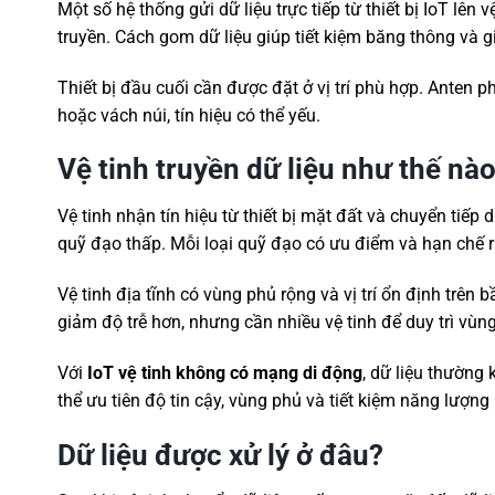
Một số hệ thống gửi dữ liệu trực tiếp từ thiết bị IoT lên
truyền. Cách gom dữ liệu giúp tiết kiệm băng thông và g
Thiết bị đầu cuối cần được đặt ở vị trí phù hợp. Anten p
hoặc vách núi, tín hiệu có thể yếu.
Vệ tinh truyền dữ liệu như thế nà
Vệ tinh nhận tín hiệu từ thiết bị mặt đất và chuyển tiếp 
quỹ đạo thấp. Mỗi loại quỹ đạo có ưu điểm và hạn chế r
Vệ tinh địa tĩnh có vùng phủ rộng và vị trí ổn định trên 
giảm độ trễ hơn, nhưng cần nhiều vệ tinh để duy trì vùng
Với
IoT vệ tinh không có mạng di động
, dữ liệu thường 
thể ưu tiên độ tin cậy, vùng phủ và tiết kiệm năng lượng
Dữ liệu được xử lý ở đâu?