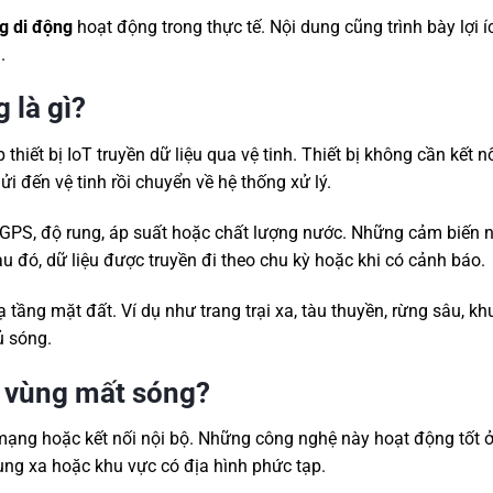
g di động
hoạt động trong thực tế. Nội dung cũng trình bày lợi í
.
 là gì?
thiết bị IoT truyền dữ liệu qua vệ tinh. Thiết bị không cần kết nố
i đến vệ tinh rồi chuyển về hệ thống xử lý.
trí GPS, độ rung, áp suất hoặc chất lượng nước. Những cảm biến 
au đó, dữ liệu được truyền đi theo chu kỳ hoặc khi có cảnh báo.
tầng mặt đất. Ví dụ như trang trại xa, tàu thuyền, rừng sâu, kh
ủ sóng.
ở vùng mất sóng?
mạng hoặc kết nối nội bộ. Những công nghệ này hoạt động tốt ở
vùng xa hoặc khu vực có địa hình phức tạp.