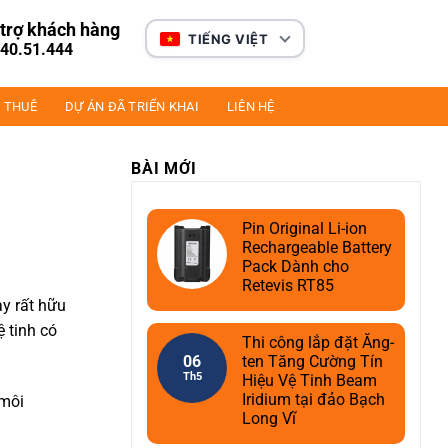
trợ khách hàng
TIẾNG VIỆT
40.51.444
 THUÊ
DỰ ÁN ĐÃ TRIỂN KHAI
LIÊN HỆ
BÀI MỚI
Pin Original Li-ion
Rechargeable Battery
Pack Dành cho
Retevis RT85
ày rất hữu
ệ tinh có
Thi công lắp đặt Ăng-
06
ten Tăng Cường Tín
Th5
Hiệu Vệ Tinh Beam
Iridium tại đảo Bạch
 môi
Long Vĩ