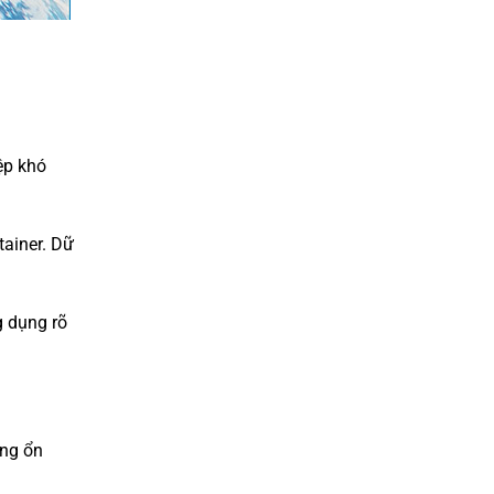
ệp khó
tainer. Dữ
g dụng rõ
ông ổn