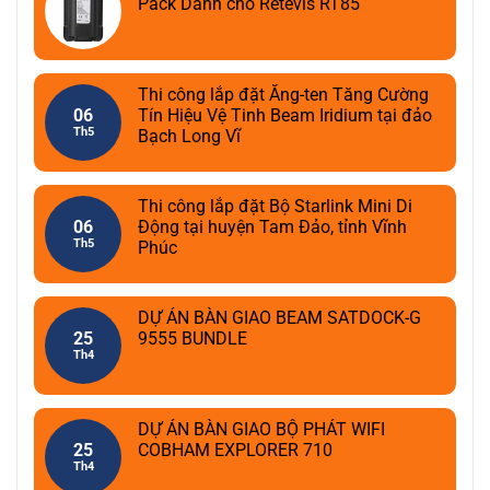
Pack Dành cho Retevis RT85
Thi công lắp đặt Ăng-ten Tăng Cường
06
Tín Hiệu Vệ Tinh Beam Iridium tại đảo
Th5
Bạch Long Vĩ
Thi công lắp đặt Bộ Starlink Mini Di
06
Động tại huyện Tam Đảo, tỉnh Vĩnh
Th5
Phúc
DỰ ÁN BÀN GIAO BEAM SATDOCK-G
25
9555 BUNDLE
Th4
DỰ ÁN BÀN GIAO BỘ PHÁT WIFI
25
COBHAM EXPLORER 710
Th4