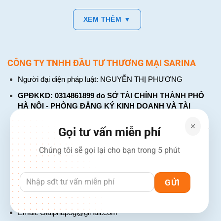
XEM THÊM ▼
CÔNG TY TNHH ĐẦU TƯ THƯƠNG MẠI SARINA
Người đại diện pháp luật: NGUYỄN THỊ PHƯƠNG
GPĐKKD: 0314861899 do SỞ TÀI CHÍNH THÀNH PHỐ
HÀ NỘI - PHÒNG ĐĂNG KÝ KINH DOANH VÀ TÀI
CHÍNH DOANH NGHIỆP cấp. Đăng ký lần đầu: ngày 26
tháng 01 năm 2018. Đăng ký thay đổi lần thứ: 4, ngày 31
Gọi tư vấn miễn phí
tháng 03 năm 2026
Chúng tôi sẽ gọi lại cho bạn trong 5 phút
226 Đường Láng, Đống Đa, Hà Nội
137 Đường Hòa Hưng, Phường 12, Quận 10, TP. Hồ Chí
Minh
Hotline: 1900 2106 - 0386 001 001
Email:
Giaiphap3g@gmail.com