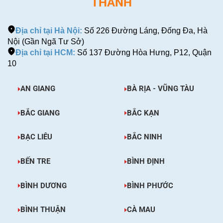
THÀNH
Địa chỉ tại Hà Nội:
Số 226 Đường Láng, Đống Đa, Hà
Nội (Gần Ngã Tư Sở)
Địa chỉ tại HCM:
Số 137 Đường Hòa Hưng, P12, Quận
10
AN GIANG
BÀ RỊA - VŨNG TÀU
BẮC GIANG
BẮC KẠN
BẠC LIÊU
BẮC NINH
BẾN TRE
BÌNH ĐỊNH
BÌNH DƯƠNG
BÌNH PHƯỚC
BÌNH THUẬN
CÀ MAU