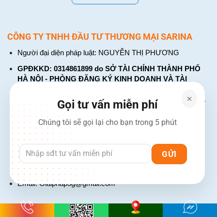
CÔNG TY TNHH ĐẦU TƯ THƯƠNG MẠI SARINA
Người đại diện pháp luật: NGUYỄN THỊ PHƯƠNG
GPĐKKD: 0314861899 do SỞ TÀI CHÍNH THÀNH PHỐ
HÀ NỘI - PHÒNG ĐĂNG KÝ KINH DOANH VÀ TÀI
CHÍNH DOANH NGHIỆP cấp. Đăng ký lần đầu: ngày 26
tháng 01 năm 2018. Đăng ký thay đổi lần thứ: 4, ngày 31
Gọi tư vấn miễn phí
tháng 03 năm 2026
Chúng tôi sẽ gọi lại cho bạn trong 5 phút
226 Đường Láng, Đống Đa, Hà Nội
137 Đường Hòa Hưng, Phường 12, Quận 10, TP. Hồ Chí
Minh
Hotline: 1900 2106 - 0386 001 001
Email:
Giaiphap3g@gmail.com