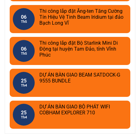
Thi công lắp đặt Ăng-ten Tăng Cường
06
Tín Hiệu Vệ Tinh Beam Iridium tại đảo
Th5
Bạch Long Vĩ
Thi công lắp đặt Bộ Starlink Mini Di
06
Động tại huyện Tam Đảo, tỉnh Vĩnh
Th5
Phúc
DỰ ÁN BÀN GIAO BEAM SATDOCK-G
25
9555 BUNDLE
Th4
DỰ ÁN BÀN GIAO BỘ PHÁT WIFI
25
COBHAM EXPLORER 710
Th4