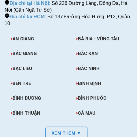
Địa chỉ tại Hà Nội:
Số 226 Đường Láng, Đống Đa, Hà
Nội (Gần Ngã Tư Sở)
Địa chỉ tại HCM:
Số 137 Đường Hòa Hưng, P12, Quận
10
AN GIANG
BÀ RỊA - VŨNG TÀU
BẮC GIANG
BẮC KẠN
BẠC LIÊU
BẮC NINH
BẾN TRE
BÌNH ĐỊNH
BÌNH DƯƠNG
BÌNH PHƯỚC
BÌNH THUẬN
CÀ MAU
XEM THÊM ▼