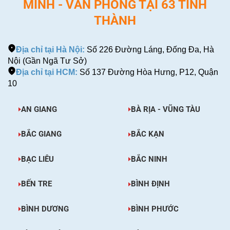
MINH - VĂN PHÒNG TẠI 63 TỈNH
THÀNH
Địa chỉ tại Hà Nội:
Số 226 Đường Láng, Đống Đa, Hà
Nội (Gần Ngã Tư Sở)
Địa chỉ tại HCM:
Số 137 Đường Hòa Hưng, P12, Quận
10
AN GIANG
BÀ RỊA - VŨNG TÀU
BẮC GIANG
BẮC KẠN
BẠC LIÊU
BẮC NINH
BẾN TRE
BÌNH ĐỊNH
BÌNH DƯƠNG
BÌNH PHƯỚC