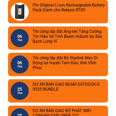
Pin Original Li-ion Rechargeable Battery
Pack Dành cho Retevis RT85
Thi công lắp đặt Ăng-ten Tăng Cường
06
Tín Hiệu Vệ Tinh Beam Iridium tại đảo
Th5
Bạch Long Vĩ
Thi công lắp đặt Bộ Starlink Mini Di
06
Động tại huyện Tam Đảo, tỉnh Vĩnh
Th5
Phúc
DỰ ÁN BÀN GIAO BEAM SATDOCK-G
25
9555 BUNDLE
Th4
DỰ ÁN BÀN GIAO BỘ PHÁT WIFI
25
COBHAM EXPLORER 710