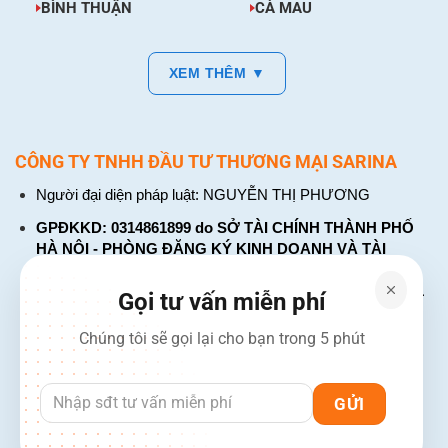
BÌNH THUẬN
CÀ MAU
XEM THÊM ▼
CÔNG TY TNHH ĐẦU TƯ THƯƠNG MẠI SARINA
Người đại diện pháp luật: NGUYỄN THỊ PHƯƠNG
GPĐKKD: 0314861899 do SỞ TÀI CHÍNH THÀNH PHỐ
HÀ NỘI - PHÒNG ĐĂNG KÝ KINH DOANH VÀ TÀI
CHÍNH DOANH NGHIỆP cấp. Đăng ký lần đầu: ngày 26
tháng 01 năm 2018. Đăng ký thay đổi lần thứ: 4, ngày 31
Gọi tư vấn miễn phí
tháng 03 năm 2026
Chúng tôi sẽ gọi lại cho bạn trong 5 phút
226 Đường Láng, Đống Đa, Hà Nội
137 Đường Hòa Hưng, Phường 12, Quận 10, TP. Hồ Chí
Minh
Hotline: 1900 2106 - 0386 001 001