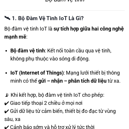
🛰️
1. Bộ Đàm Vệ Tinh IoT Là Gì?
Bộ đàm vệ tinh IoT là
sự tích hợp giữa hai công nghệ
mạnh mẽ
:
Bộ đàm vệ tinh
: Kết nối toàn cầu qua vệ tinh,
không phụ thuộc vào sóng di động.
IoT (Internet of Things)
: Mạng lưới thiết bị thông
minh có thể
gửi – nhận – phân tích dữ liệu
từ xa.
📡 Khi kết hợp, bộ đàm vệ tinh IoT cho phép:
✔️ Giao tiếp thoại 2 chiều ở mọi nơi
✔️ Gửi dữ liệu từ cảm biến, thiết bị đo đạc từ vùng
sâu, xa
✔️ Cảnh báo sớm và hỗ trợ xử lý tức thời