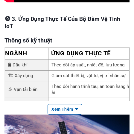
🧭
3. Ứng Dụng Thực Tế Của Bộ Đàm Vệ Tinh
IoT
Thông số kỹ thuật
NGÀNH
ỨNG DỤNG THỰC TẾ
🛢️ Dầu khí
Theo dõi áp suất, nhiệt độ, lưu lượng
🏗️ Xây dựng
Giám sát thiết bị, vật tư, vị trí nhân sự
Theo dõi hành trình tàu, an toàn hàng h
🚢 Vận tải biển
ải
⛑️ Cứu hộ
Phối hợp liên lạc & định vị nạn nhân
Xem Thêm
⚡ Năng lượng tái t
Truy xuất dữ liệu từ pin mặt trời, tuabin
ạo
gió