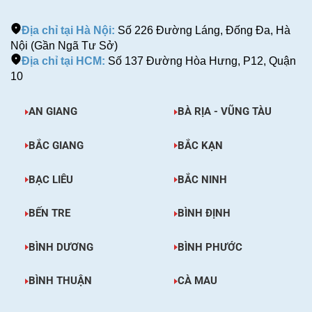
Địa chỉ tại Hà Nội:
Số 226 Đường Láng, Đống Đa, Hà
Nội (Gần Ngã Tư Sở)
Địa chỉ tại HCM:
Số 137 Đường Hòa Hưng, P12, Quận
10
AN GIANG
BÀ RỊA - VŨNG TÀU
BẮC GIANG
BẮC KẠN
BẠC LIÊU
BẮC NINH
BẾN TRE
BÌNH ĐỊNH
BÌNH DƯƠNG
BÌNH PHƯỚC
BÌNH THUẬN
CÀ MAU