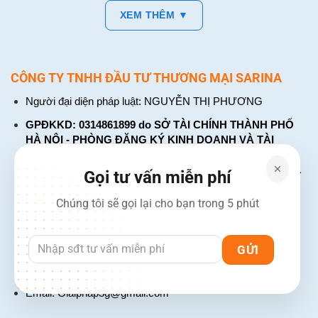
XEM THÊM ▼
CÔNG TY TNHH ĐẦU TƯ THƯƠNG MẠI SARINA
Người đại diện pháp luật: NGUYỄN THỊ PHƯƠNG
GPĐKKD: 0314861899 do SỞ TÀI CHÍNH THÀNH PHỐ
HÀ NỘI - PHÒNG ĐĂNG KÝ KINH DOANH VÀ TÀI
CHÍNH DOANH NGHIỆP cấp. Đăng ký lần đầu: ngày 26
tháng 01 năm 2018. Đăng ký thay đổi lần thứ: 4, ngày 31
Gọi tư vấn miễn phí
tháng 03 năm 2026
Chúng tôi sẽ gọi lại cho bạn trong 5 phút
226 Đường Láng, Đống Đa, Hà Nội
137 Đường Hòa Hưng, Phường 12, Quận 10, TP. Hồ Chí
Minh
Hotline: 1900 2106 - 0386 001 001
Email:
Giaiphap3g@gmail.com