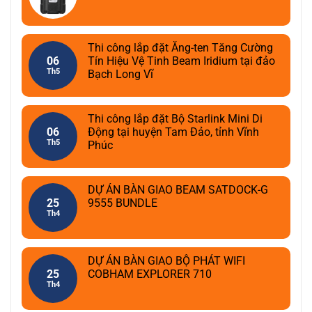
Thi công lắp đặt Ăng-ten Tăng Cường
06
Tín Hiệu Vệ Tinh Beam Iridium tại đảo
Th5
Bạch Long Vĩ
Thi công lắp đặt Bộ Starlink Mini Di
06
Động tại huyện Tam Đảo, tỉnh Vĩnh
Th5
Phúc
DỰ ÁN BÀN GIAO BEAM SATDOCK-G
25
9555 BUNDLE
Th4
DỰ ÁN BÀN GIAO BỘ PHÁT WIFI
25
COBHAM EXPLORER 710
Th4