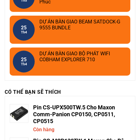
Th5
Phúc
DỰ ÁN BÀN GIAO BEAM SATDOCK-G
25
9555 BUNDLE
Th4
DỰ ÁN BÀN GIAO BỘ PHÁT WIFI
25
COBHAM EXPLORER 710
Th4
CÓ THỂ BẠN SẼ THÍCH
Pin CS-UPX500TW.5 Cho Maxon
Comm-Panion CP0150, CP0511,
CP0515
Còn hàng