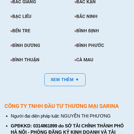
BẮC GIANG
BẮC KẠN
BẠC LIÊU
BẮC NINH
BẾN TRE
BÌNH ĐỊNH
BÌNH DƯƠNG
BÌNH PHƯỚC
BÌNH THUẬN
CÀ MAU
XEM THÊM ▼
CÔNG TY TNHH ĐẦU TƯ THƯƠNG MẠI SARINA
Người đại diện pháp luật: NGUYỄN THỊ PHƯƠNG
GPĐKKD: 0314861899 do SỞ TÀI CHÍNH THÀNH PHỐ
HÀ NỘI - PHÒNG ĐĂNG KÝ KINH DOANH VÀ TÀI