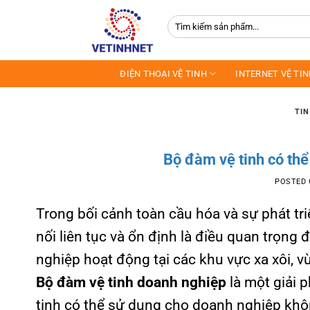
Skip
Tìm
to
kiếm:
content
ĐIỆN THOẠI VỆ TINH
INTERNET VỆ TI
TIN
Bộ đàm vệ tinh có th
POSTED
Trong bối cảnh toàn cầu hóa và sự phát tri
nối liên tục và ổn định là điều quan trọng
nghiệp hoạt động tại các khu vực xa xôi, 
Bộ đàm vệ tinh doanh nghiệp
là một giải 
tinh có thể sử dụng cho doanh nghiệp khôn