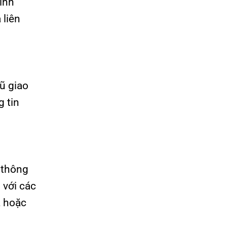
inh
 liên
gũ giao
g tin
 thông
 với các
, hoặc