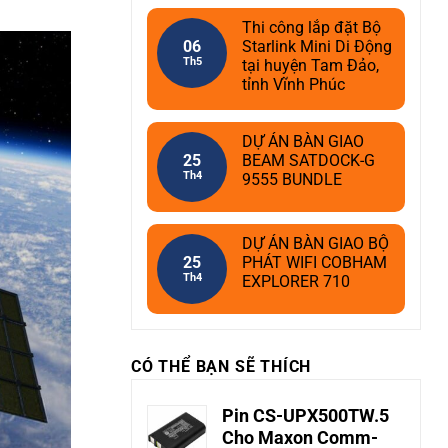
Thi công lắp đặt Bộ
06
Starlink Mini Di Động
Th5
tại huyện Tam Đảo,
tỉnh Vĩnh Phúc
DỰ ÁN BÀN GIAO
25
BEAM SATDOCK-G
Th4
9555 BUNDLE
DỰ ÁN BÀN GIAO BỘ
25
PHÁT WIFI COBHAM
Th4
EXPLORER 710
CÓ THỂ BẠN SẼ THÍCH
Pin CS-UPX500TW.5
Cho Maxon Comm-