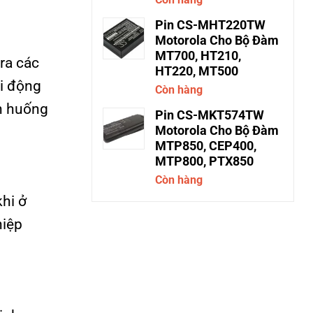
Pin CS-MHT220TW
Motorola Cho Bộ Đàm
MT700, HT210,
ra các
HT220, MT500
di động
Còn hàng
nh huống
Pin CS-MKT574TW
Motorola Cho Bộ Đàm
MTP850, CEP400,
MTP800, PTX850
Còn hàng
khi ở
hiệp