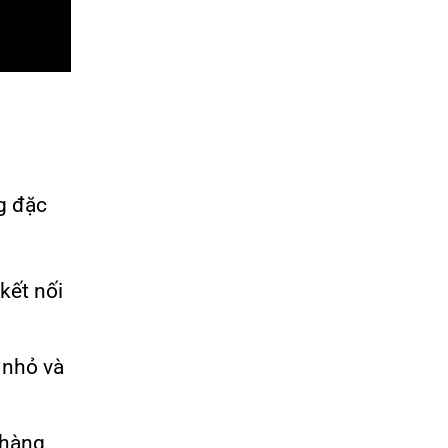
ng đặc
kết nối
 nhỏ và
 hàng