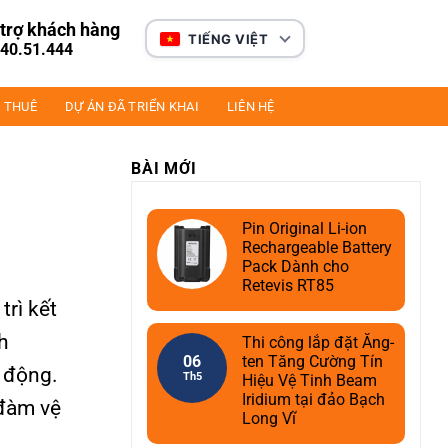
trợ khách hàng
TIẾNG VIỆT
40.51.444
 THUÊ
DỰ ÁN ĐÃ TRIỂN KHAI
LIÊN HỆ
BÀI MỚI
Pin Original Li-ion
Rechargeable Battery
Pack Dành cho
Retevis RT85
trì kết
h
Thi công lắp đặt Ăng-
06
ten Tăng Cường Tín
i động.
Th5
Hiệu Vệ Tinh Beam
Iridium tại đảo Bạch
 đàm vệ
Long Vĩ