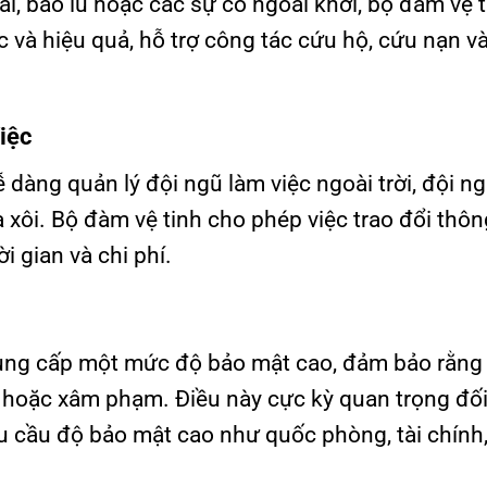
i, bão lũ hoặc các sự cố ngoài khơi, bộ đàm vệ t
 và hiệu quả, hỗ trợ công tác cứu hộ, cứu nạn và
iệc
 dàng quản lý đội ngũ làm việc ngoài trời, đội n
 xôi. Bộ đàm vệ tinh cho phép việc trao đổi thôn
i gian và chi phí.
cung cấp một mức độ bảo mật cao, đảm bảo rằng
rỉ hoặc xâm phạm. Điều này cực kỳ quan trọng đối
u cầu độ bảo mật cao như quốc phòng, tài chính