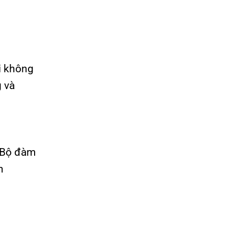
i không
g và
. Bộ đàm
h