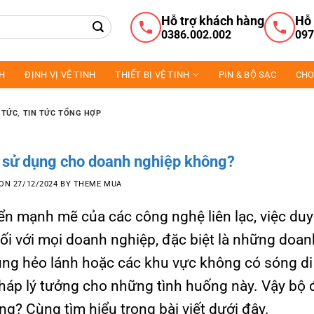
Hỗ trợ khách hàng
Hỗ 
0386.002.002
097
NH
ĐỊNH VỊ VỆ TINH
THIẾT BỊ VỆ TINH
PIN & BỘ SẠC
CHO
 TỨC
,
TIN TỨC TỔNG HỢP
ể sử dụng cho doanh nghiệp không?
 ON
27/12/2024
BY
THEME MUA
ển mạnh mẽ của các công nghệ liên lạc, việc duy 
 đối với mọi doanh nghiệp, đặc biệt là những doan
vùng hẻo lánh hoặc các khu vực không có sóng d
pháp lý tưởng cho những tình huống này. Vậy bộ
g? Cùng tìm hiểu trong bài viết dưới đây.