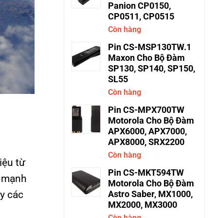
Panion CP0150,
CP0511, CP0515
Còn hàng
Pin CS-MSP130TW.1
Maxon Cho Bộ Đàm
SP130, SP140, SP150,
SL55
Còn hàng
Pin CS-MPX700TW
Motorola Cho Bộ Đàm
APX6000, APX7000,
APX8000, SRX2200
Còn hàng
hiệu từ
Pin CS-MKT594TW
i mạnh
Motorola Cho Bộ Đàm
y các
Astro Saber, MX1000,
MX2000, MX3000
Còn hàng