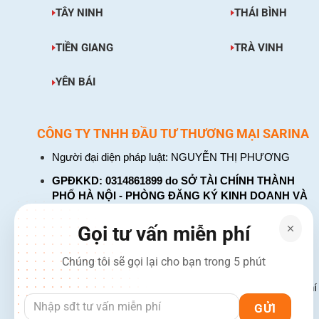
TÂY NINH
THÁI BÌNH
TIỀN GIANG
TRÀ VINH
YÊN BÁI
CÔNG TY TNHH ĐẦU TƯ THƯƠNG MẠI SARINA
Người đại diện pháp luật: NGUYỄN THỊ PHƯƠNG
GPĐKKD: 0314861899 do SỞ TÀI CHÍNH THÀNH
PHỐ HÀ NỘI - PHÒNG ĐĂNG KÝ KINH DOANH VÀ
TÀI CHÍNH DOANH NGHIỆP cấp. Đăng ký lần đầu:
ngày 26 tháng 01 năm 2018. Đăng ký thay đổi lần
Gọi tư vấn miễn phí
thứ: 4, ngày 31 tháng 03 năm 2026
Chúng tôi sẽ gọi lại cho bạn trong 5 phút
226 Đường Láng, Đống Đa, Hà Nội
137 Đường Hòa Hưng, Phường 12, Quận 10, TP. Hồ Chí
Hotline: 1900 2106 - 0386 001 001