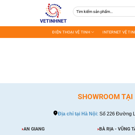
Skip
Tìm
to
kiếm:
content
ĐIỆN THOẠI VỆ TINH
INTERNET VỆ TI
SHOWROOM TẠI H
Địa chỉ tại Hà Nội:
Số 226 Đường L
AN GIANG
BÀ RỊA - VŨNG T