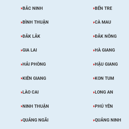
BẮC NINH
BẾN TRE
BÌNH THUẬN
CÀ MAU
ĐẮK LẮK
ĐẮK NÔNG
GIA LAI
HÀ GIANG
HẢI PHÒNG
HẬU GIANG
KIÊN GIANG
KON TUM
LÀO CAI
LONG AN
NINH THUẬN
PHÚ YÊN
QUẢNG NGÃI
QUẢNG NINH