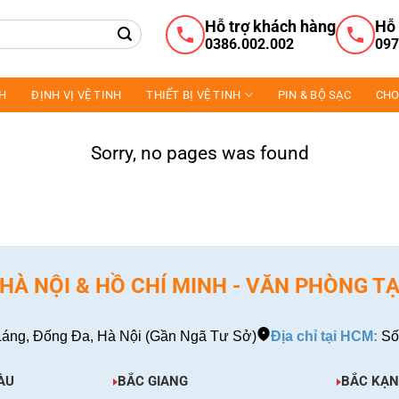
Hỗ trợ khách hàng
Hỗ 
0386.002.002
097
NH
ĐỊNH VỊ VỆ TINH
THIẾT BỊ VỆ TINH
PIN & BỘ SẠC
CHO
Sorry, no pages was found
À NỘI & HỒ CHÍ MINH - VĂN PHÒNG TẠ
áng, Đống Đa, Hà Nội (Gần Ngã Tư Sở)
Địa chỉ tại HCM:
Số
ÀU
BẮC GIANG
BẮC KẠN