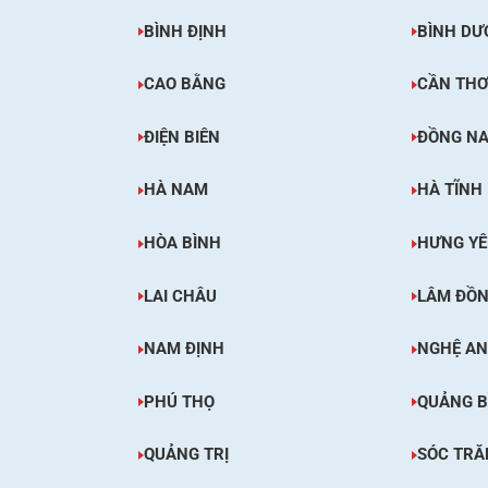
BÌNH ĐỊNH
BÌNH DƯ
CAO BẰNG
CẦN TH
ĐIỆN BIÊN
ĐỒNG NA
HÀ NAM
HÀ TĨNH
HÒA BÌNH
HƯNG Y
LAI CHÂU
LÂM ĐỒ
NAM ĐỊNH
NGHỆ AN
PHÚ THỌ
QUẢNG B
QUẢNG TRỊ
SÓC TRĂ