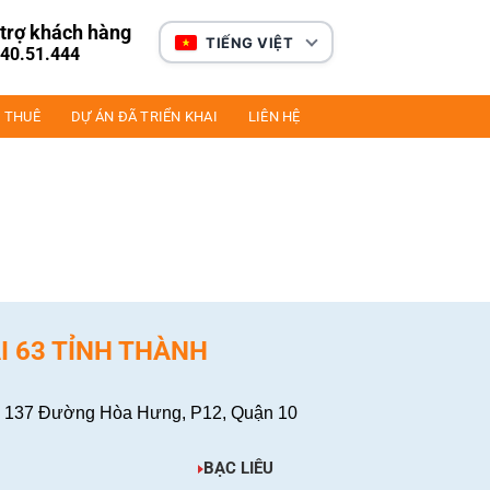
trợ khách hàng
TIẾNG VIỆT
40.51.444
 THUÊ
DỰ ÁN ĐÃ TRIỂN KHAI
LIÊN HỆ
I 63 TỈNH THÀNH
 137 Đường Hòa Hưng, P12, Quận 10
BẠC LIÊU