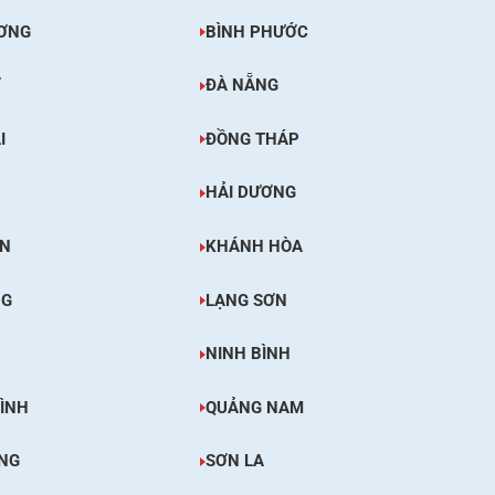
ƠNG
BÌNH PHƯỚC
Ơ
ĐÀ NẴNG
I
ĐỒNG THÁP
HẢI DƯƠNG
ÊN
KHÁNH HÒA
NG
LẠNG SƠN
NINH BÌNH
ÌNH
QUẢNG NAM
NG
SƠN LA