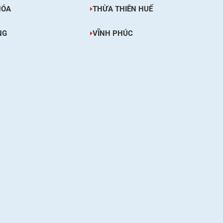
HÓA
THỪA THIÊN HUẾ
NG
VĨNH PHÚC