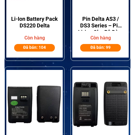
Li-Ion Battery Pack
Pin Delta AS3 /
DS220 Delta
DS3 Series – Pin
Li-ion Cho Bộ Đàm
Còn hàng
Còn hàng
Delta AS3 Và Delta
DS3
Đã bán: 104
Đã bán: 99