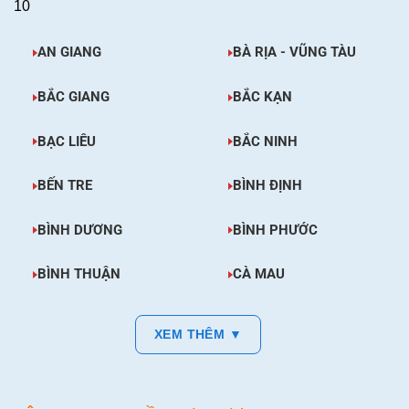
10
AN GIANG
BÀ RỊA - VŨNG TÀU
BẮC GIANG
BẮC KẠN
BẠC LIÊU
BẮC NINH
BẾN TRE
BÌNH ĐỊNH
BÌNH DƯƠNG
BÌNH PHƯỚC
BÌNH THUẬN
CÀ MAU
XEM THÊM ▼