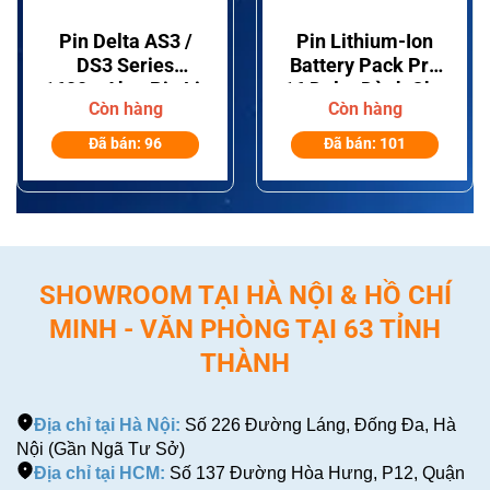
Pin Delta AS3 /
Pin Lithium-Ion
DS3 Series
Battery Pack Pro
1600mAh – Pin Li-
16 Delta Dành Cho
Còn hàng
Còn hàng
ion Cho AS300,
Dòng Dalta Pro 16
AS310, AS320 Và
Đã bán: 96
Đã bán: 101
DS300
SHOWROOM TẠI HÀ NỘI & HỒ CHÍ
MINH - VĂN PHÒNG TẠI 63 TỈNH
THÀNH
Địa chỉ tại Hà Nội:
Số 226 Đường Láng, Đống Đa, Hà
Nội (Gần Ngã Tư Sở)
Địa chỉ tại HCM:
Số 137 Đường Hòa Hưng, P12, Quận