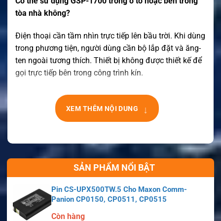
Có thể sử dụng GSP-1700 trong ô tô hoặc bên trong
tòa nhà không?
Điện thoại cần tầm nhìn trực tiếp lên bầu trời. Khi dùng
trong phương tiện, người dùng cần bộ lắp đặt và ăng-
ten ngoài tương thích. Thiết bị không được thiết kế để
gọi trực tiếp bên trong công trình kín.
↓
XEM THÊM NỘI DUNG
SẢN PHẨM NỔI BẬT
Pin CS-UPX500TW.5 Cho Maxon Comm-
Panion CP0150, CP0511, CP0515
Còn hàng