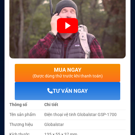
MUA NGAY
(Được dùng thử trước khi thanh toán)
TƯ VẤN NGAY
Thông số
Chi tiết
Tên sản phẩm
Điện thoại vệ tinh Globalstar GSP-1700
Thương hiệu
Globalstar
Kích thước
135 × 55 × 37 mm