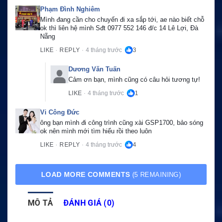
Phạm Đình Nghiêm
Mình đang cần cho chuyến đi xa sắp tới, ae nào biết chỗ 
ok thì liên hệ mình Sđt 0977 552 146 đ/c 14 Lê Lợi, Đà 
Nẵng
LIKE
REPLY
4 tháng trước
3
·
·
Dương Văn Tuấn
Cảm ơn bạn, mình cũng có câu hỏi tương tự!
LIKE
4 tháng trước
1
·
Vi Công Đức
ông bạn mình đi công trình cũng xài GSP1700, bảo sóng 
ok nên mình mới tìm hiểu rồi theo luôn
LIKE
REPLY
4 tháng trước
4
·
·
LOAD MORE COMMENTS
(5 REMAINING)
MÔ TẢ
ĐÁNH GIÁ (0)