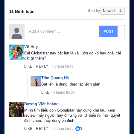
Sort by
11 Bình luận
POST
Vũ Huy
Cái Globalstar này bật lên là xài luôn dc ko hay phải cài 
đặt gì thêm?
LIKE
REPLY
4 tháng trước
·
·
Trần Quang Hà
Bật lên là dùng, thao tác đơn giản
LIKE
4 tháng trước
·
Dương Việt Hoàng
Mình tìm hiểu con Globalstar này cũng khá lâu, xem 
review mấy người hay đi rừng với đi biển rồi mới quyết 
định chọn, thấy dùng ổn định
LIKE
REPLY
4 tháng trước
3
·
·