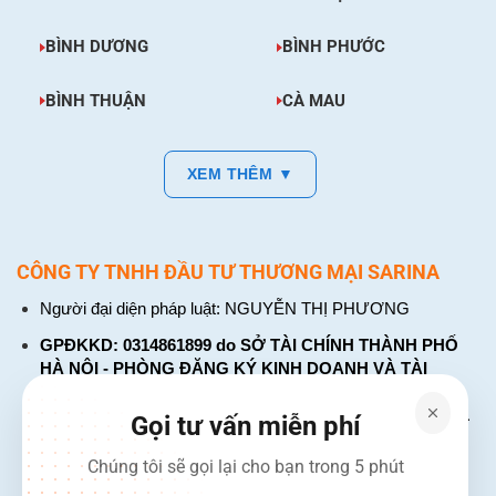
BÌNH DƯƠNG
BÌNH PHƯỚC
BÌNH THUẬN
CÀ MAU
XEM THÊM ▼
CÔNG TY TNHH ĐẦU TƯ THƯƠNG MẠI SARINA
Người đại diện pháp luật: NGUYỄN THỊ PHƯƠNG
GPĐKKD: 0314861899 do SỞ TÀI CHÍNH THÀNH PHỐ
HÀ NỘI - PHÒNG ĐĂNG KÝ KINH DOANH VÀ TÀI
CHÍNH DOANH NGHIỆP cấp. Đăng ký lần đầu: ngày 26
tháng 01 năm 2018. Đăng ký thay đổi lần thứ: 4, ngày 31
Gọi tư vấn miễn phí
tháng 03 năm 2026
Chúng tôi sẽ gọi lại cho bạn trong 5 phút
226 Đường Láng, Đống Đa, Hà Nội