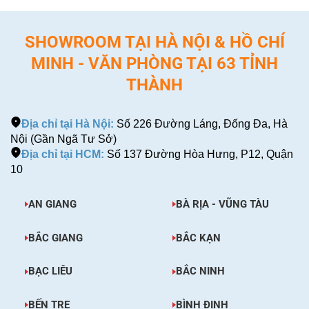
SHOWROOM TẠI HÀ NỘI & HỒ CHÍ
MINH - VĂN PHÒNG TẠI 63 TỈNH
THÀNH
Địa chỉ tại Hà Nội:
Số 226 Đường Láng, Đống Đa, Hà
Nội (Gần Ngã Tư Sở)
Địa chỉ tại HCM:
Số 137 Đường Hòa Hưng, P12, Quận
10
AN GIANG
BÀ RỊA - VŨNG TÀU
BẮC GIANG
BẮC KẠN
BẠC LIÊU
BẮC NINH
BẾN TRE
BÌNH ĐỊNH