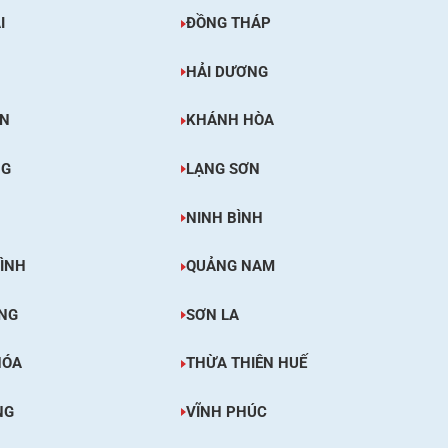
I
ĐỒNG THÁP
HẢI DƯƠNG
ÊN
KHÁNH HÒA
NG
LẠNG SƠN
NINH BÌNH
ÌNH
QUẢNG NAM
NG
SƠN LA
HÓA
THỪA THIÊN HUẾ
NG
VĨNH PHÚC