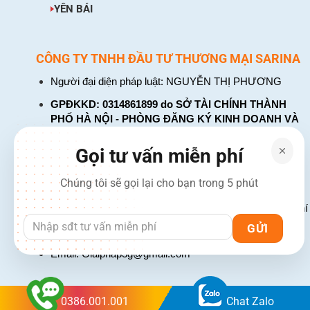
YÊN BÁI
CÔNG TY TNHH ĐẦU TƯ THƯƠNG MẠI SARINA
Người đại diện pháp luật: NGUYỄN THỊ PHƯƠNG
GPĐKKD: 0314861899 do SỞ TÀI CHÍNH THÀNH
PHỐ HÀ NỘI - PHÒNG ĐĂNG KÝ KINH DOANH VÀ
TÀI CHÍNH DOANH NGHIỆP cấp. Đăng ký lần đầu:
ngày 26 tháng 01 năm 2018. Đăng ký thay đổi lần
Gọi tư vấn miễn phí
thứ: 4, ngày 31 tháng 03 năm 2026
Chúng tôi sẽ gọi lại cho bạn trong 5 phút
226 Đường Láng, Đống Đa, Hà Nội
137 Đường Hòa Hưng, Phường 12, Quận 10, TP. Hồ Chí
Hotline: 1900 2106 - 0386 001 001
Email:
Giaiphap3g@gmail.com
0386.001.001
Chat Zalo