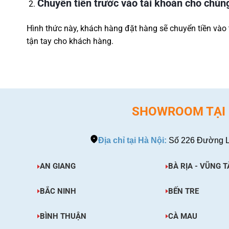
Chuyển tiền trước vào tải khoản cho chúng
Hình thức này, khách hàng đặt hàng sẽ chuyển tiền vào 
tận tay cho khách hàng.
SHOWROOM TẠI H
Địa chỉ tại Hà Nội:
Số 226 Đường L
AN GIANG
BÀ RỊA - VŨNG T
BẮC NINH
BẾN TRE
BÌNH THUẬN
CÀ MAU