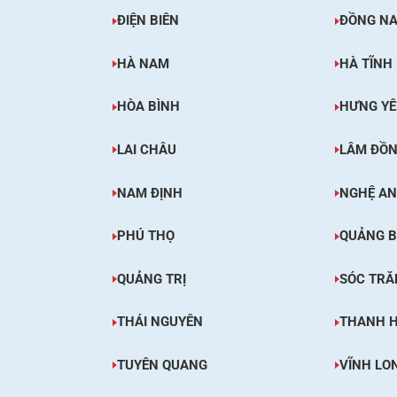
ĐIỆN BIÊN
ĐỒNG NA
HÀ NAM
HÀ TĨNH
HÒA BÌNH
HƯNG Y
LAI CHÂU
LÂM ĐỒ
NAM ĐỊNH
NGHỆ AN
PHÚ THỌ
QUẢNG B
QUẢNG TRỊ
SÓC TRĂ
THÁI NGUYÊN
THANH 
TUYÊN QUANG
VĨNH LO