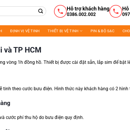
Hỗ trợ khách hàng
Hỗ 
0386.002.002
097
NH
ĐỊNH VỊ VỆ TINH
THIẾT BỊ VỆ TINH
PIN & BỘ SẠC
CHO
ội và TP HCM
ng vòng 1h đồng hồ. Thiết bị được cài đặt sẵn, lắp sim để bật 
ẽ tinh theo cước bưu điện. Hình thức này khách hàng có 2 hình 
hàng
và cước phí thu hộ do bưu điện quy định.