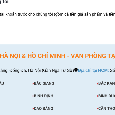
 tôi
tài khoản trước cho chúng tôi (gồm cả tiền giá sản phẩm và tiề
À NỘI & HỒ CHÍ MINH - VĂN PHÒNG TẠ
áng, Đống Đa, Hà Nội (Gần Ngã Tư Sở)
Địa chỉ tại HCM:
Số
ÀU
BẮC GIANG
BẮC KẠN
BÌNH ĐỊNH
BÌNH DƯ
CAO BẰNG
CẦN TH