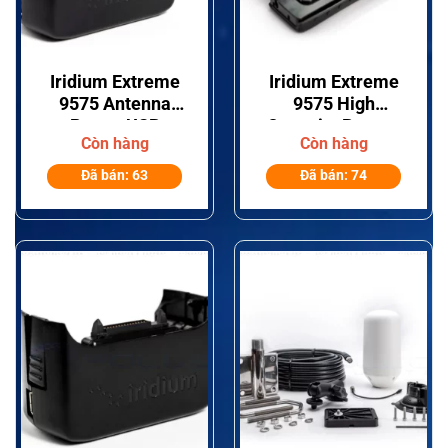
Iridium Extreme
Iridium Extreme
9575 Antenna
9575 High
Power USB
Capacity Battery
Còn hàng
Còn hàng
Adapter
Đã bán: 63
Đã bán: 74