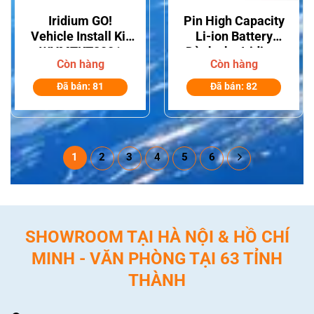
Iridium GO!
Pin High Capacity
Vehicle Install Kit
Li-ion Battery
WVMTKT2001
Dành cho Iridium
Còn hàng
Còn hàng
9555
Đã bán: 81
Đã bán: 82
1
2
3
4
5
6
SHOWROOM TẠI HÀ NỘI & HỒ CHÍ
MINH - VĂN PHÒNG TẠI 63 TỈNH
THÀNH