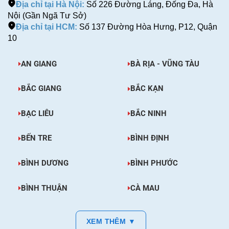
Địa chỉ tại Hà Nội:
Số 226 Đường Láng, Đống Đa, Hà
Nội (Gần Ngã Tư Sở)
Địa chỉ tại HCM:
Số 137 Đường Hòa Hưng, P12, Quận
10
AN GIANG
BÀ RỊA - VŨNG TÀU
BẮC GIANG
BẮC KẠN
BẠC LIÊU
BẮC NINH
BẾN TRE
BÌNH ĐỊNH
BÌNH DƯƠNG
BÌNH PHƯỚC
BÌNH THUẬN
CÀ MAU
XEM THÊM ▼