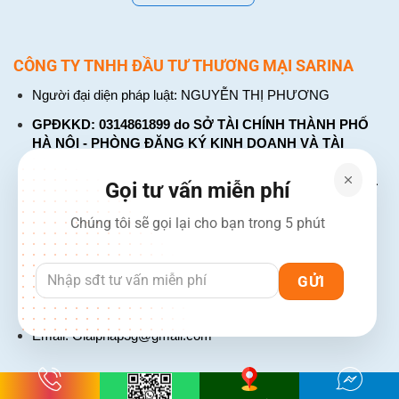
CÔNG TY TNHH ĐẦU TƯ THƯƠNG MẠI SARINA
Người đại diện pháp luật: NGUYỄN THỊ PHƯƠNG
GPĐKKD: 0314861899 do SỞ TÀI CHÍNH THÀNH PHỐ
HÀ NỘI - PHÒNG ĐĂNG KÝ KINH DOANH VÀ TÀI
CHÍNH DOANH NGHIỆP cấp. Đăng ký lần đầu: ngày 26
tháng 01 năm 2018. Đăng ký thay đổi lần thứ: 4, ngày 31
Gọi tư vấn miễn phí
tháng 03 năm 2026
Chúng tôi sẽ gọi lại cho bạn trong 5 phút
226 Đường Láng, Đống Đa, Hà Nội
137 Đường Hòa Hưng, Phường 12, Quận 10, TP. Hồ Chí
Minh
Hotline: 1900 2106 - 0386 001 001
Email:
Giaiphap3g@gmail.com