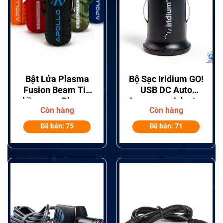
Bật Lửa Plasma
Bộ Sạc Iridium GO!
Fusion Beam Tia
USB DC Auto
hồ quang Plasma
Accessory Adapter
Còn hàng
Còn hàng
kép
WAUT1301
Đã bán: 75
Đã bán: 71