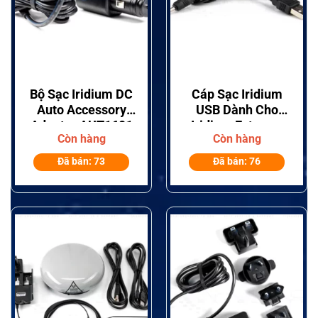
Bộ Sạc Iridium DC
Cáp Sạc Iridium
Auto Accessory
USB Dành Cho
Adapter AUT1601
Iridium Extreme
Còn hàng
Còn hàng
9575, Iridium 9555,
Iridium 9505A.
Đã bán: 73
Đã bán: 76