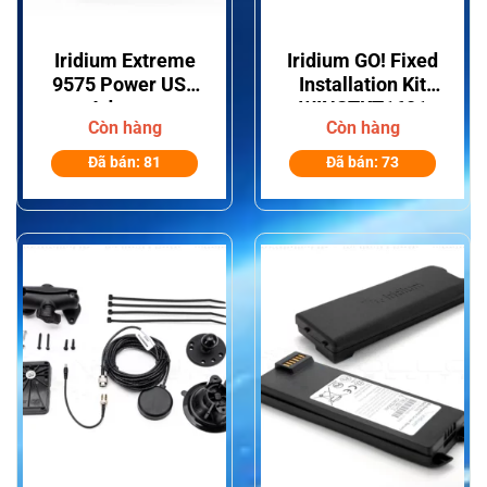
Iridium Extreme
Iridium GO! Fixed
9575 Power USB
Installation Kit
Adapter
WINSTKT1601
Còn hàng
Còn hàng
H3APU1501
Đã bán: 81
Đã bán: 73