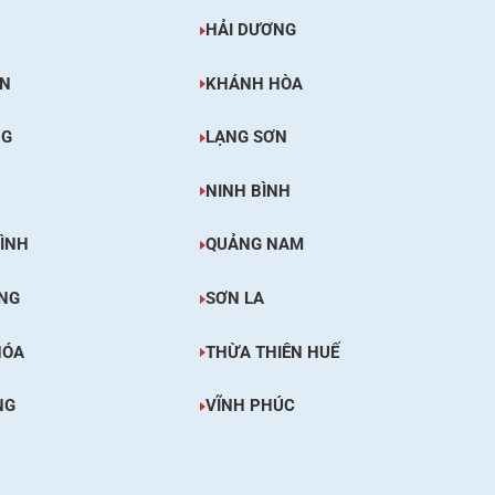
HẢI DƯƠNG
ÊN
KHÁNH HÒA
NG
LẠNG SƠN
NINH BÌNH
ÌNH
QUẢNG NAM
NG
SƠN LA
HÓA
THỪA THIÊN HUẾ
NG
VĨNH PHÚC