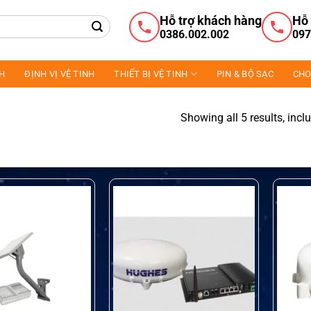
Hỗ trợ khách hàng
Hỗ 
0386.002.002
097
NH
ĐỊNH VỊ VỆ TINH
THIẾT BỊ VỆ TINH
PIN & BỘ SẠC
CHO
Showing all 5 results, incl