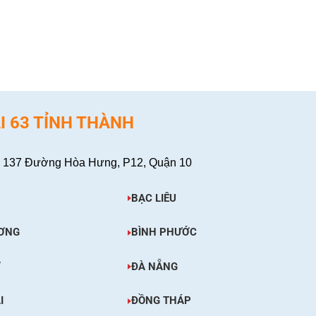
XEM CHI TIẾT
I 63 TỈNH THÀNH
 137 Đường Hòa Hưng, P12, Quận 10
BẠC LIÊU
ƠNG
BÌNH PHƯỚC
Ơ
ĐÀ NẴNG
I
ĐỒNG THÁP