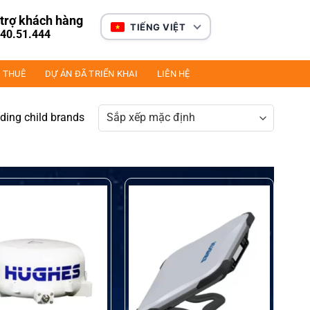
trợ khách hàng
TIẾNG VIỆT
40.51.444
 THUÊ
DỰ ÁN ĐÃ TRIỂN KHAI
LIÊN HỆ
uding child brands