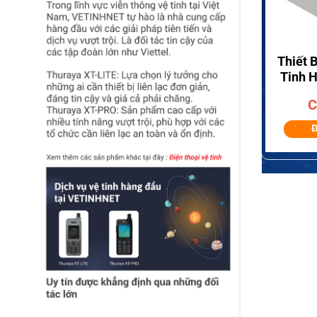
+
Thiết 
Tinh 
C
Đ