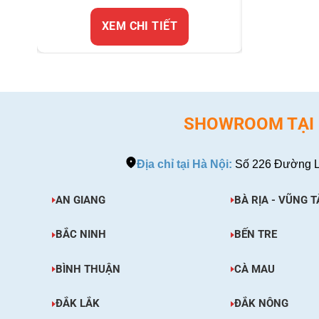
XEM CHI TIẾT
X
SHOWROOM TẠI H
Địa chỉ tại Hà Nội:
Số 226 Đường L
AN GIANG
BÀ RỊA - VŨNG T
BẮC NINH
BẾN TRE
BÌNH THUẬN
CÀ MAU
ĐẮK LẮK
ĐẮK NÔNG