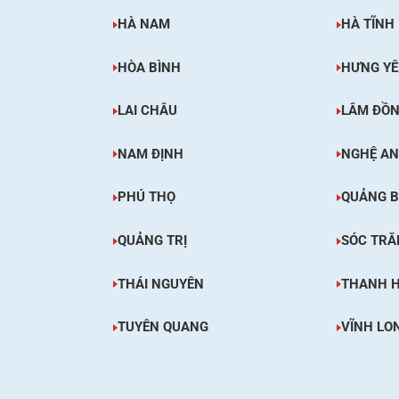
HÀ NAM
HÀ TĨNH
HÒA BÌNH
HƯNG Y
LAI CHÂU
LÂM ĐỒ
NAM ĐỊNH
NGHỆ AN
PHÚ THỌ
QUẢNG B
QUẢNG TRỊ
SÓC TRĂ
THÁI NGUYÊN
THANH 
TUYÊN QUANG
VĨNH LO