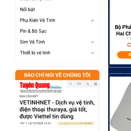
Nổi bật
+
Phụ Kiện Vệ Tinh
Bộ Phá
Pin & Bộ Sạc
Hai Ch
9
Sim Vệ Tinh
C
Thiết bị vệ tinh
Đ
BÁO CHÍ NÓI VỀ CHÚNG TÔI