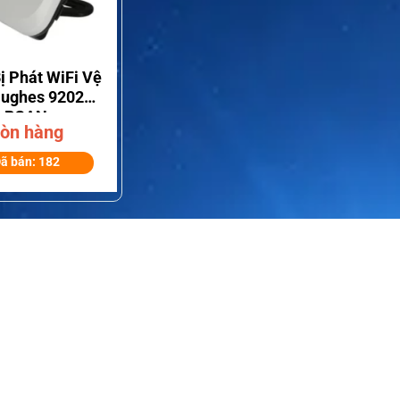
Bị Phát WiFi Vệ
Hughes 9202M
BGAN
òn hàng
ã bán: 182