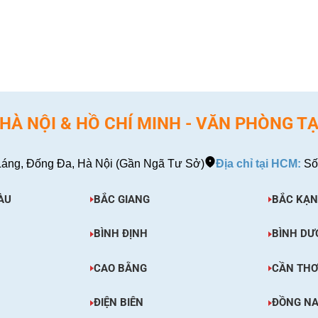
XEM CHI TIẾT
EM CHI TIẾT
À NỘI & HỒ CHÍ MINH - VĂN PHÒNG TẠ
áng, Đống Đa, Hà Nội (Gần Ngã Tư Sở)
Địa chỉ tại HCM:
Số
ÀU
BẮC GIANG
BẮC KẠN
BÌNH ĐỊNH
BÌNH DƯ
CAO BẰNG
CẦN TH
ĐIỆN BIÊN
ĐỒNG NA