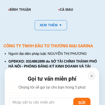
BÌNH THUẬN
CÀ MAU
XEM THÊM ▼
CÔNG TY TNHH ĐẦU TƯ THƯƠNG MẠI SARINA
Người đại diện pháp luật: NGUYỄN THỊ PHƯƠNG
GPĐKKD: 0314861899 do SỞ TÀI CHÍNH THÀNH PHỐ
HÀ NỘI - PHÒNG ĐĂNG KÝ KINH DOANH VÀ TÀI
CHÍNH DOANH NGHIỆP cấp. Đăng ký lần đầu: ngày 26
tháng 01 năm 2018. Đăng ký thay đổi lần thứ: 4, ngày 31
Gọi tư vấn miễn phí
tháng 03 năm 2026
Chúng tôi sẽ gọi lại cho bạn trong 5 phút
226 Đường Láng, Đống Đa, Hà Nội
137 Đường Hòa Hưng, Phường 12, Quận 10, TP. Hồ Chí
Minh