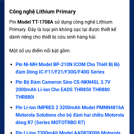
Công nghệ Lithium Primary
Pin
Model TT-1708A
sử dụng công nghệ Lithium
Primary. Đây là loại pin không sạc lại được thiết kế
dành riêng cho thiết bị cứu sinh hàng hải.
Một số ưu điểm nổi bật gồm:
Pin Ni-MH Model BP-210N ICOM Cho Thiết Bị Bộ
đàm Dòng IC-F11/F21/F30G/F40G Series
Pin Bộ Đàm Cameron Sino CS-NKN4SL 3.7V
2000mAh Li-ion Cho EADS THR850 THR880
THR880i
Pin Li-ion IMPRES 2 3200mAh Model PMNN4816A
Motorola Solutions cho bộ đàm hai chiều Motorola
dòng R7 (Series MOTOTRBO R7)
Pin Li-ion 2300mAh Model AAD83X006 Motorola