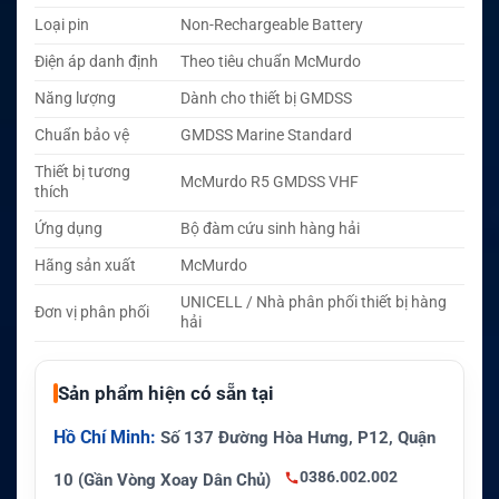
Loại pin
Non-Rechargeable Battery
Điện áp danh định
Theo tiêu chuẩn McMurdo
Năng lượng
Dành cho thiết bị GMDSS
Chuẩn bảo vệ
GMDSS Marine Standard
Thiết bị tương
McMurdo R5 GMDSS VHF
thích
Ứng dụng
Bộ đàm cứu sinh hàng hải
Hãng sản xuất
McMurdo
UNICELL / Nhà phân phối thiết bị hàng
Đơn vị phân phối
hải
Sản phẩm hiện có sẵn tại
Hồ Chí Minh:
Số 137 Đường Hòa Hưng, P12, Quận
0386.002.002
10 (Gần Vòng Xoay Dân Chủ)