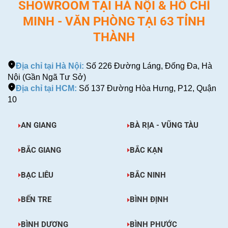
SHOWROOM TẠI HÀ NỘI & HỒ CHÍ
MINH - VĂN PHÒNG TẠI 63 TỈNH
THÀNH
Địa chỉ tại Hà Nội:
Số 226 Đường Láng, Đống Đa, Hà
Nội (Gần Ngã Tư Sở)
Địa chỉ tại HCM:
Số 137 Đường Hòa Hưng, P12, Quận
10
AN GIANG
BÀ RỊA - VŨNG TÀU
BẮC GIANG
BẮC KẠN
BẠC LIÊU
BẮC NINH
BẾN TRE
BÌNH ĐỊNH
BÌNH DƯƠNG
BÌNH PHƯỚC