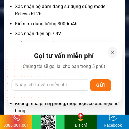
Xác nhận bộ đàm đang sử dụng đúng model
Retevis RT26.
Kiểm tra dung lượng 3000mAh.
Xác nhận điện áp 7.4V.
Kiểm tra công nghệ pin Li-ion.
Đối chiếu hình dáng với viên pin cũ.
Gọi tư vấn miễn phí
Kiểm tra vị trí các chân tiếp điểm.
Chúng tôi sẽ gọi lại cho bạn trong 5 phút
Kiểm tra rãnh lắp và chốt khóa pin.
Ưu tiên sản phẩm có nguồn gốc rõ ràng.
Kiểm tra chính sách bảo hành của đơn vị bán.
Không mua pin bị phồng, móp hoặc có dấu hiệu hư
hỏng.
Không nên nhầm Retevis RT26 với các model có tên
0386.001.001
Địa chỉ
Facebook