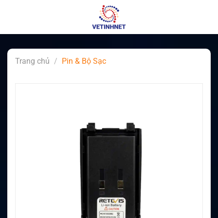
Skip
to
content
Trang chủ
/
Pin & Bộ Sạc