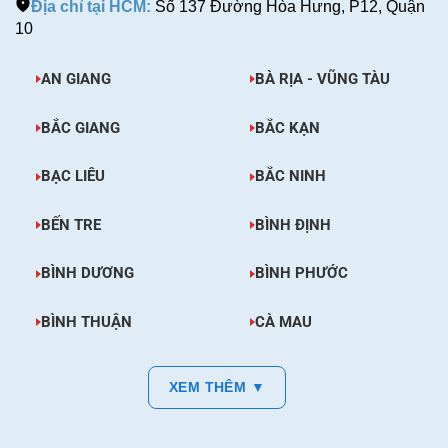
Địa chỉ tại HCM:
Số 137 Đường Hòa Hưng, P12, Quận
10
AN GIANG
BÀ RỊA - VŨNG TÀU
BẮC GIANG
BẮC KẠN
BẠC LIÊU
BẮC NINH
BẾN TRE
BÌNH ĐỊNH
BÌNH DƯƠNG
BÌNH PHƯỚC
BÌNH THUẬN
CÀ MAU
XEM THÊM ▼