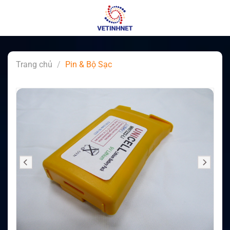
Skip
to
content
Trang chủ
/
Pin & Bộ Sạc