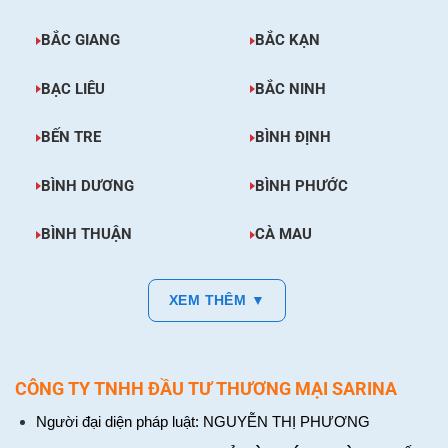
BẮC GIANG
BẮC KẠN
BẠC LIÊU
BẮC NINH
BẾN TRE
BÌNH ĐỊNH
BÌNH DƯƠNG
BÌNH PHƯỚC
BÌNH THUẬN
CÀ MAU
XEM THÊM ▼
CÔNG TY TNHH ĐẦU TƯ THƯƠNG MẠI SARINA
Người đại diện pháp luật: NGUYỄN THỊ PHƯƠNG