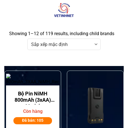
Skip
to
content
Showing 1–12 of 119 results, including child brands
Bộ Pin NiMH
800mAh (3xAA)
Model
Còn hàng
PMNN4477AR
Motorola Solutions
Đã bán: 105
Cho Thiết Bị bộ