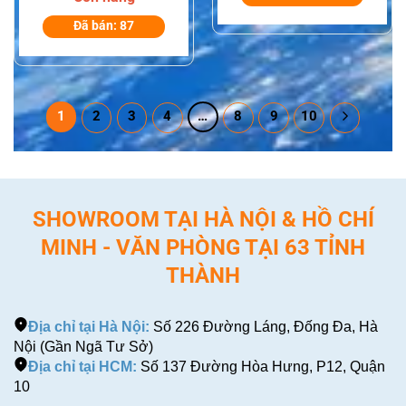
PMNN4493
Dành Cho Dòng Bộ
Motorola Solutions
Đã bán: 87
Đàm Motorola
Dành Cho Dòng
MOTOTRBO R2
DP2000, DP2000e,
DP4000, DP4000e
1
2
3
4
…
8
9
10
SHOWROOM TẠI HÀ NỘI & HỒ CHÍ
MINH - VĂN PHÒNG TẠI 63 TỈNH
THÀNH
Địa chỉ tại Hà Nội:
Số 226 Đường Láng, Đống Đa, Hà
Nội (Gần Ngã Tư Sở)
Địa chỉ tại HCM:
Số 137 Đường Hòa Hưng, P12, Quận
10