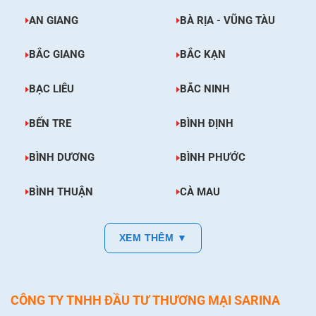
AN GIANG
BÀ RỊA - VŨNG TÀU
BẮC GIANG
BẮC KẠN
BẠC LIÊU
BẮC NINH
BẾN TRE
BÌNH ĐỊNH
BÌNH DƯƠNG
BÌNH PHƯỚC
BÌNH THUẬN
CÀ MAU
XEM THÊM ▼
CÔNG TY TNHH ĐẦU TƯ THƯƠNG MẠI SARINA