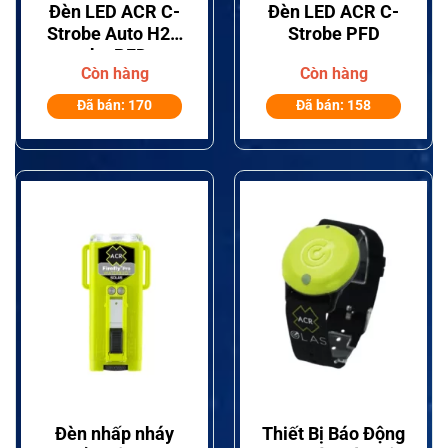
Đèn LED ACR C-
Đèn LED ACR C-
Strobe Auto H2O
Strobe PFD
cho PFD
Còn hàng
Còn hàng
Đã bán: 170
Đã bán: 158
Đèn nhấp nháy
Thiết Bị Báo Động