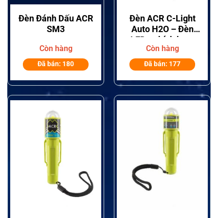
Đèn Đánh Dấu ACR
Đèn ACR C-Light
SM3
Auto H2O – Đèn
LED tự kích hoạt
Còn hàng
Còn hàng
nước cho áo phao
và cứu hộ
Đã bán: 180
Đã bán: 177