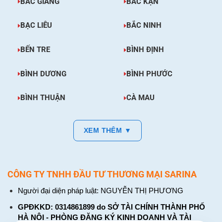
BẮC GIANG
BẮC KẠN
BẠC LIÊU
BẮC NINH
BẾN TRE
BÌNH ĐỊNH
BÌNH DƯƠNG
BÌNH PHƯỚC
BÌNH THUẬN
CÀ MAU
XEM THÊM ▼
CÔNG TY TNHH ĐẦU TƯ THƯƠNG MẠI SARINA
Người đại diện pháp luật: NGUYỄN THỊ PHƯƠNG
GPĐKKD: 0314861899 do SỞ TÀI CHÍNH THÀNH PHỐ
HÀ NỘI - PHÒNG ĐĂNG KÝ KINH DOANH VÀ TÀI