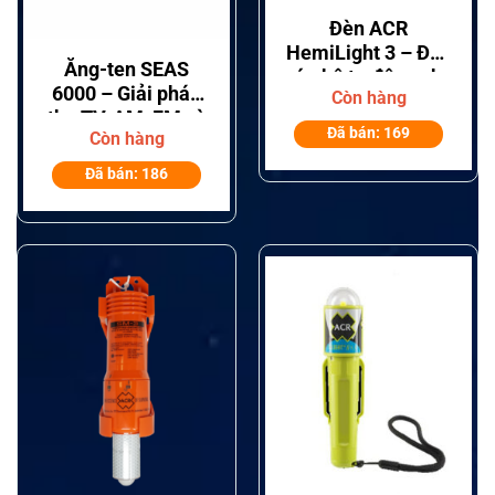
Đèn ACR
HemiLight 3 – Đèn
Ăng-ten SEAS
cứu hộ tự động cho
6000 – Giải pháp
Còn hàng
áo phao hàng hải
thu TV, AM, FM và
Đã bán: 169
Còn hàng
DAB+ cho tàu biển
Đã bán: 186