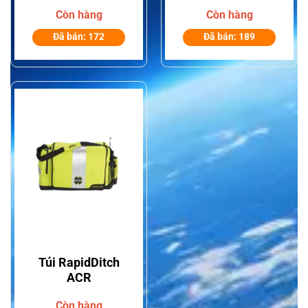
Trên Biển ACR
Tracker Packer –
Còn hàng
Còn hàng
AISLink
SPOT Gen3 / ACR
Đã bán: 172
Đã bán: 189
Túi RapidDitch
ACR
Còn hàng