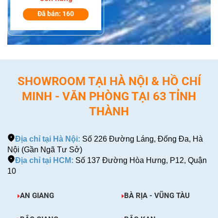
Đã bán: 160
SHOWROOM TẠI HÀ NỘI & HỒ CHÍ
MINH - VĂN PHÒNG TẠI 63 TỈNH
THÀNH
Địa chỉ tại Hà Nội:
Số 226 Đường Láng, Đống Đa, Hà
Nội (Gần Ngã Tư Sở)
Địa chỉ tại HCM:
Số 137 Đường Hòa Hưng, P12, Quận
10
AN GIANG
BÀ RỊA - VŨNG TÀU