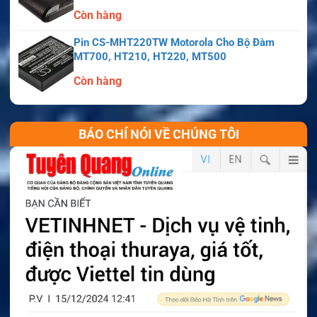
Còn hàng
Pin CS-MHT220TW Motorola Cho Bộ Đàm
MT700, HT210, HT220, MT500
Còn hàng
BÁO CHÍ NÓI VỀ CHÚNG TÔI