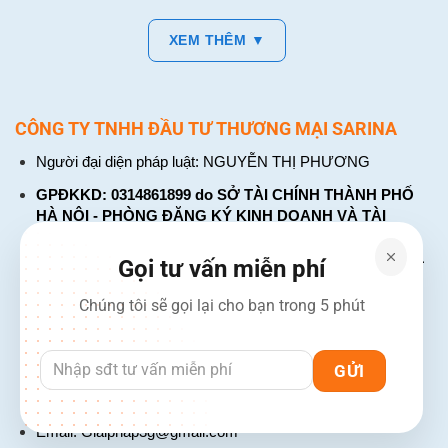
XEM THÊM ▼
CÔNG TY TNHH ĐẦU TƯ THƯƠNG MẠI SARINA
Người đại diện pháp luật: NGUYỄN THỊ PHƯƠNG
GPĐKKD: 0314861899 do SỞ TÀI CHÍNH THÀNH PHỐ
HÀ NỘI - PHÒNG ĐĂNG KÝ KINH DOANH VÀ TÀI
CHÍNH DOANH NGHIỆP cấp. Đăng ký lần đầu: ngày 26
tháng 01 năm 2018. Đăng ký thay đổi lần thứ: 4, ngày 31
Gọi tư vấn miễn phí
tháng 03 năm 2026
Chúng tôi sẽ gọi lại cho bạn trong 5 phút
226 Đường Láng, Đống Đa, Hà Nội
137 Đường Hòa Hưng, Phường 12, Quận 10, TP. Hồ Chí
Minh
Hotline: 1900 2106 - 0386 001 001
Email:
Giaiphap3g@gmail.com