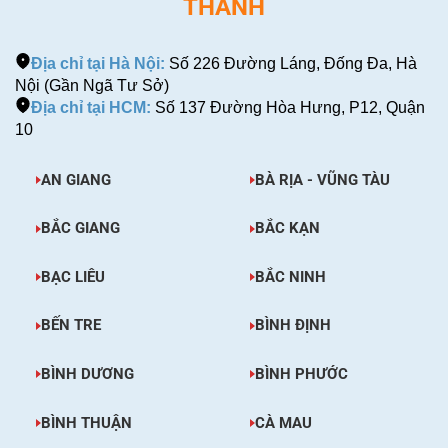
THÀNH
Địa chỉ tại Hà Nội:
Số 226 Đường Láng, Đống Đa, Hà
Nội (Gần Ngã Tư Sở)
Địa chỉ tại HCM:
Số 137 Đường Hòa Hưng, P12, Quận
10
AN GIANG
BÀ RỊA - VŨNG TÀU
BẮC GIANG
BẮC KẠN
BẠC LIÊU
BẮC NINH
BẾN TRE
BÌNH ĐỊNH
BÌNH DƯƠNG
BÌNH PHƯỚC
BÌNH THUẬN
CÀ MAU