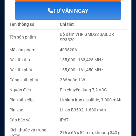
TƯ VẤN NGAY
Tên thông số
Chi tiết
Bộ đàm VHF GMDSS SAILOR
Tên sản phẩm
SP3520
Mã sản phẩm
403520A
Dải tần thu
155,000–163,425 MHz
Dải tần phát
155,000–161,450 MHz
Công suất phát
2 W hoặc 1 W
Nguồn điện
Pin chuyên dụng 7,2 VDC
Pin khẩn cấp
Lithium iron disulfide, 3.000 mAh
Pin sạc
Li-ion B3502, 1.800 mAh
Cấp bảo vệ
IP67
Kích thước và trọng
276 × 66 × 52 mm; khoảng 340 g
lượng