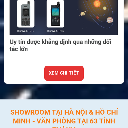
XEM CHI TIẾT
SHOWROOM TẠI HÀ NỘI & HỒ CHÍ
MINH - VĂN PHÒNG TẠI 63 TỈNH