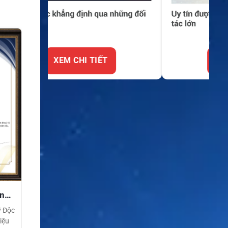
XEM CHI TIẾT
ền
ý Độc
iệu