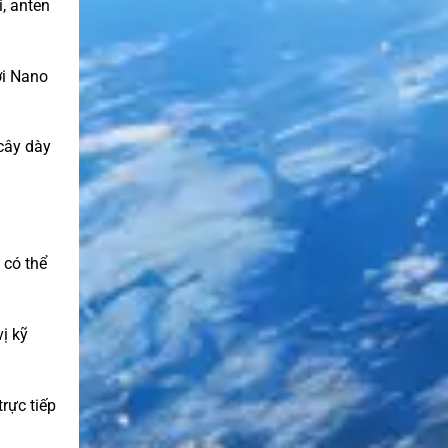
i, anten
ời Nano
 cây dày
 có thể
ị kỹ
trực tiếp