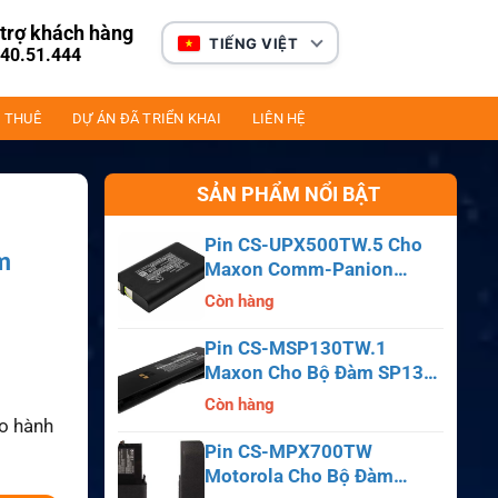
trợ khách hàng
TIẾNG VIỆT
40.51.444
 THUÊ
DỰ ÁN ĐÃ TRIỂN KHAI
LIÊN HỆ
SẢN PHẨM NỔI BẬT
Pin CS-UPX500TW.5 Cho
um
Maxon Comm-Panion
CP0150, CP0511, CP0515
Còn hàng
Pin CS-MSP130TW.1
Maxon Cho Bộ Đàm SP130,
SP140, SP150, SL55
Còn hàng
ảo hành
Pin CS-MPX700TW
Motorola Cho Bộ Đàm