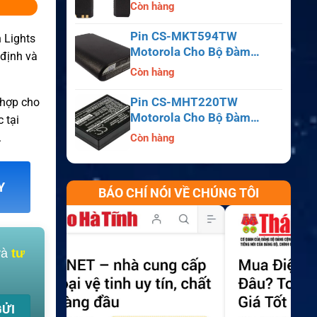
APX6000, APX7000,
Còn hàng
APX8000, SRX2200
Pin CS-MKT594TW
 Lights
Motorola Cho Bộ Đàm
 định và
Astro Saber, MX1000,
Còn hàng
MX2000, MX3000
Pin CS-MHT220TW
 hợp cho
Motorola Cho Bộ Đàm
 tại
MT700, HT210, HT220,
.
Còn hàng
MT500
Y
BÁO CHÍ NÓI VỀ CHÚNG TÔI
và
tư