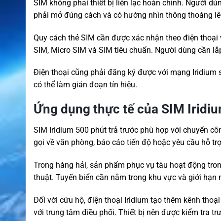
SIM không phải thiết bị liên lạc hoàn chỉnh. Người dùn
phải mở đúng cách và có hướng nhìn thông thoáng lên
Quy cách thẻ SIM cần được xác nhận theo điện thoạ
SIM, Micro SIM và SIM tiêu chuẩn. Người dùng cần lắp
Điện thoại cũng phải đăng ký được với mạng Iridium sa
có thể làm gián đoạn tín hiệu.
Ứng dụng thực tế của SIM Iridiu
SIM Iridium 500 phút trả trước phù hợp với chuyến cô
gọi về văn phòng, báo cáo tiến độ hoặc yêu cầu hỗ trợ
Trong hàng hải, sản phẩm phục vụ tàu hoạt động trong
thuật. Tuyến biển cần nằm trong khu vực và giới hạn
Đối với cứu hộ, điện thoại Iridium tạo thêm kênh thoại
với trung tâm điều phối. Thiết bị nên được kiểm tra t