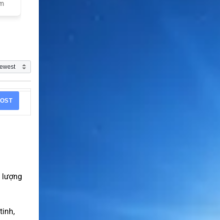
am
OST
p lượng
tinh,