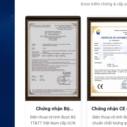
Được kiểm chứng & cấp ph
XEM CHI TIẾT
quyền
Chứng nhận Bộ
Chứng nhận CE
TT&TT
tế
ại lý Độc
Điện thoại vệ tinh được Bộ
Điện thoại vệ tinh đạ
ng hiệu
TT&TT Việt Nam cấp GCN
chuẩn chất lượng q