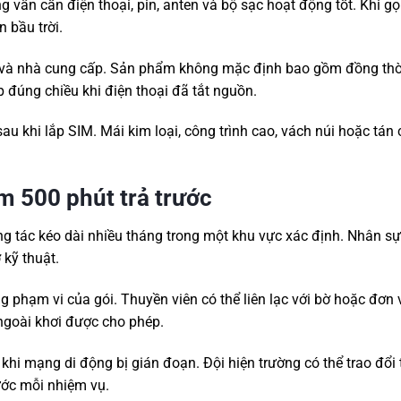
g vẫn cần điện thoại, pin, anten và bộ sạc hoạt động tốt. Khi gọ
 bầu trời.
i và nhà cung cấp. Sản phẩm không mặc định bao gồm đồng th
 đúng chiều khi điện thoại đã tắt nguồn.
u khi lắp SIM. Mái kim loại, công trình cao, vách núi hoặc tán
m 500 phút trả trước
ng tác kéo dài nhiều tháng trong một khu vực xác định. Nhân sự
 kỹ thuật.
 phạm vi của gói. Thuyền viên có thể liên lạc với bờ hoặc đơn v
 ngoài khơi được cho phép.
 khi mạng di động bị gián đoạn. Đội hiện trường có thể trao đổi 
rước mỗi nhiệm vụ.