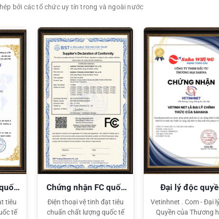
ép bởi các tổ chức uy tín trong và ngoài nước
XEM CHI TIẾT
XEM CHI TIẾT
 quốc
Chứng nhận FC quốc
Đại lý độc quy
tế
Sahaha
t tiêu
Điện thoại vệ tinh đạt tiêu
Vetinhnet . Com - Đại l
uốc tế
chuẩn chất lượng quốc tế
Quyền của Thương h