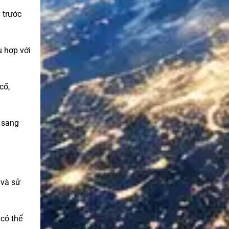
 trước
ù hợp với
cố,
i sang
 và sử
 có thể