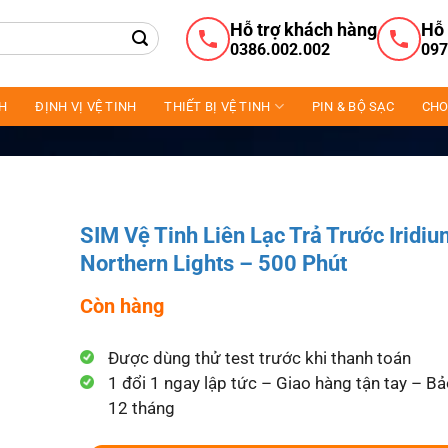
Hỗ trợ khách hàng
Hỗ 
0386.002.002
097
NH
ĐỊNH VỊ VỆ TINH
THIẾT BỊ VỆ TINH
PIN & BỘ SẠC
CHO
SIM Vệ Tinh Liên Lạc Trả Trước Iridi
Northern Lights – 500 Phút
Còn hàng
Được dùng thử test trước khi thanh toán
1 đổi 1 ngay lập tức – Giao hàng tận tay – B
12 tháng