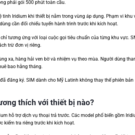
ông phải gói 500 phút toàn cầu.
 tinh Iridium khi thiết bị nằm trong vùng áp dụng. Phạm vi khu
ùng cần đối chiếu tuyến hành trình trước khi kích hoạt.
chỉ tương ứng với loại cuộc gọi tiêu chuẩn của từng khu vực. 
ch trừ đơn vị riêng.
 vùng xa, hàng hải ven bờ và nhiệm vụ theo mùa. Người dùng tha
thuê bao hằng tháng.
 đã đăng ký. SIM dành cho Mỹ Latinh không thay thế phiên bả
ương thích với thiết bị nào?
dium hỗ trợ dịch vụ thoại trả trước. Các model phổ biến gồm Iri
 kiểm tra riêng trước khi kích hoạt.