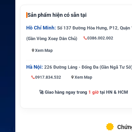
Mạng vệ tinh
Iridium
Dịch vụ hỗ tr
Sản phẩm hiện có sẵn tại
Thoại, SMS và dữ liệu quay số
ợ
Hồ Chí Minh:
Số 137 Đường Hòa Hưng, P12, Quận 
Cách tính
Trừ theo đơn vị của từng khu vự
0386.002.002
(Gần Vòng Xoay Dân Chủ)
Thiết bị phù h
Iridium 9555, Iridium Extreme 9
Xem Map
ợp
Gia hạn
Nạp thêm trước ngày hết hạn
Hà Nội:
226 Đường Láng - Đống Đa (Gần Ngã Tư Sở
Phạm vi ngo
Thường đến 12 hải lý trong khu 
0917.834.532
Xem Map
ài khơi
dụng
🚀 Giao hàng ngay trong
1 giờ
tại HN & HCM
Chứng