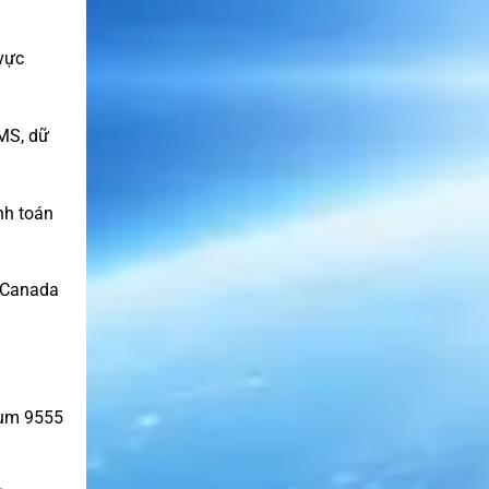
 vực
SMS, dữ
nh toán
n Canada
dium 9555