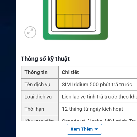
Thông số kỹ thuật
Thông tin
Chi tiết
Tên dịch vụ
SIM Iridium 500 phút trả trước
Loại dịch vụ
Liên lạc vệ tinh trả trước theo kh
Thời hạn
12 tháng từ ngày kích hoạt
Khu vực hiện
Canada và Alaska, Mỹ Latinh, Tr
có
ng và châu Phi
Xem Thêm