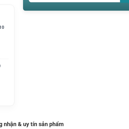
10
c
575
)
vực áp
 nhận & uy tín sản phẩm