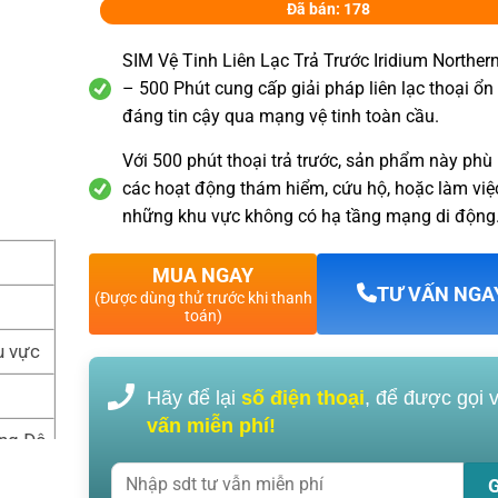
Đã bán: 178
SIM Vệ Tinh Liên Lạc Trả Trước Iridium Northern
– 500 Phút cung cấp giải pháp liên lạc thoại ổn
đáng tin cậy qua mạng vệ tinh toàn cầu.
Với 500 phút thoại trả trước, sản phẩm này phù
các hoạt động thám hiểm, cứu hộ, hoặc làm việc
những khu vực không có hạ tầng mạng di động
MUA NGAY
TƯ VẤN NGA
(Được dùng thử trước khi thanh
toán)
u vực
Hãy để lại
số điện thoại
, để được gọi 
vấn miễn phí!
ung Đô