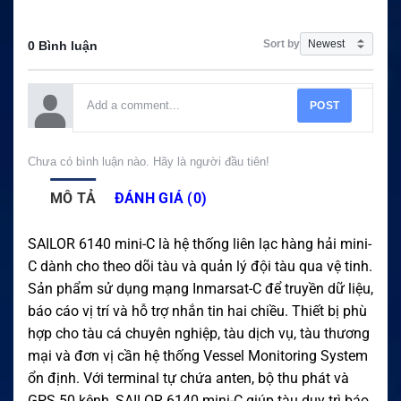
Sort by
0 Bình luận
POST
Chưa có bình luận nào. Hãy là người đầu tiên!
MÔ TẢ
ĐÁNH GIÁ (0)
SAILOR 6140 mini-C là hệ thống liên lạc hàng hải mini-
C dành cho theo dõi tàu và quản lý đội tàu qua vệ tinh.
Sản phẩm sử dụng mạng Inmarsat-C để truyền dữ liệu,
báo cáo vị trí và hỗ trợ nhắn tin hai chiều. Thiết bị phù
hợp cho tàu cá chuyên nghiệp, tàu dịch vụ, tàu thương
mại và đơn vị cần hệ thống Vessel Monitoring System
ổn định. Với terminal tự chứa anten, bộ thu phát và
GPS 50 kênh, SAILOR 6140 mini-C giúp tàu duy trì báo