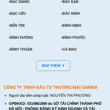
BẮC GIANG
BẮC KẠN
BẠC LIÊU
BẮC NINH
BẾN TRE
BÌNH ĐỊNH
BÌNH DƯƠNG
BÌNH PHƯỚC
BÌNH THUẬN
CÀ MAU
XEM THÊM ▼
CÔNG TY TNHH ĐẦU TƯ THƯƠNG MẠI SARINA
Người đại diện pháp luật: NGUYỄN THỊ PHƯƠNG
GPĐKKD: 0314861899 do SỞ TÀI CHÍNH THÀNH PHỐ
HÀ NỘI - PHÒNG ĐĂNG KÝ KINH DOANH VÀ TÀI