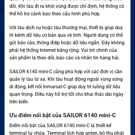
dõi. Khi tàu đi ra khỏi vùng được chỉ định, hệ thống có
thể hỗ trợ cảnh báo theo cấu hình phù hợp.
Với tàu dịch vụ hoặc tàu thương mại, thiết bị giúp duy
trì kênh dữ liệu cơ bản qua vệ tinh. Người dùng có thể
gửi báo cáo, thông điệp hoặc dữ liệu ngắn. Đây không
phải hệ thống Internet băng rộng. Vai trò chính của
sản phẩm là theo dõi, báo cáo và nhắn tin hàng hải.
SAILOR 6140 mini-C cũng phù hợp với các đơn vị cần
quản lý tàu từ xa. Khi tàu hoạt động ngoài vùng sóng
di động, kết nối Inmarsat-C giúp duy trì luồng dữ liệu
quan trọng. Điều này hỗ trợ tốt cho khai thác dài ngày
trên biển.
Ưu điểm nổi bật của SAILOR 6140 mini-C
Điểm nổi bật của SAILOR 6140 mini-C là thiết kế
terminal tự chứa. Terminal tích hợp anten, bộ thu phát