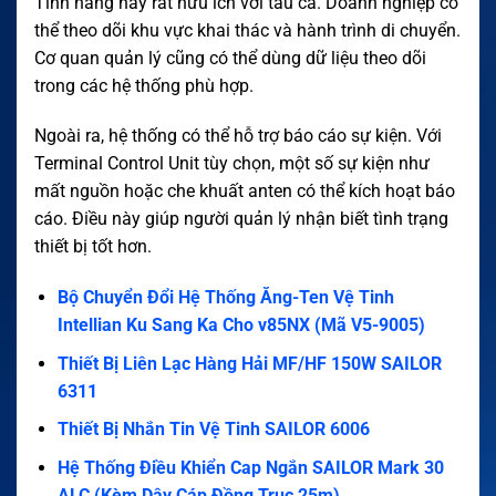
Tính năng này rất hữu ích với tàu cá. Doanh nghiệp có
thể theo dõi khu vực khai thác và hành trình di chuyển.
Cơ quan quản lý cũng có thể dùng dữ liệu theo dõi
trong các hệ thống phù hợp.
Ngoài ra, hệ thống có thể hỗ trợ báo cáo sự kiện. Với
Terminal Control Unit tùy chọn, một số sự kiện như
mất nguồn hoặc che khuất anten có thể kích hoạt báo
cáo. Điều này giúp người quản lý nhận biết tình trạng
thiết bị tốt hơn.
Bộ Chuyển Đổi Hệ Thống Ăng-Ten Vệ Tinh
Intellian Ku Sang Ka Cho v85NX (Mã V5-9005)
Thiết Bị Liên Lạc Hàng Hải MF/HF 150W SAILOR
6311
Thiết Bị Nhắn Tin Vệ Tinh SAILOR 6006
Hệ Thống Điều Khiển Cap Ngắn SAILOR Mark 30
ALC (Kèm Dây Cáp Đồng Trục 25m)