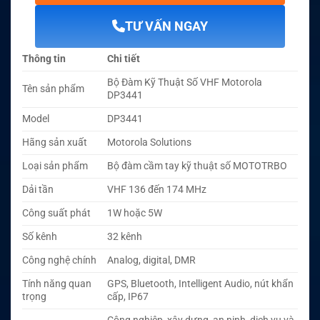
TƯ VẤN NGAY
Thông tin
Chi tiết
Bộ Đàm Kỹ Thuật Số VHF Motorola
Tên sản phẩm
DP3441
Model
DP3441
Hãng sản xuất
Motorola Solutions
Loại sản phẩm
Bộ đàm cầm tay kỹ thuật số MOTOTRBO
Dải tần
VHF 136 đến 174 MHz
Công suất phát
1W hoặc 5W
Số kênh
32 kênh
Công nghệ chính
Analog, digital, DMR
Tính năng quan
GPS, Bluetooth, Intelligent Audio, nút khẩn
trọng
cấp, IP67