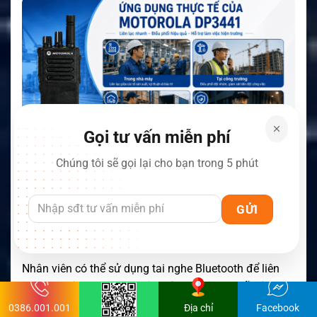
Gọi tư vấn miễn phí
Chúng tôi sẽ gọi lại cho bạn trong 5 phút
Kết nối phụ kiện Bluetooth
Bluetooth hỗ trợ kết nối phụ kiện âm thanh không dây
và truyền dữ liệu trong cấu hình phù hợp.
Nhân viên có thể sử dụng tai nghe Bluetooth để liên
lạc mà không bị vướng dây. Tính năng này hữu ích với
người phải leo thang, lái phương tiện hoặc thao tác
0386.001.001
Địa chỉ
Facebook