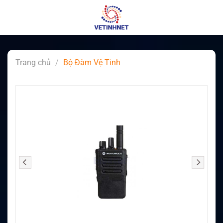
Skip
to
content
Trang chủ
/
Bộ Đàm Vệ Tinh