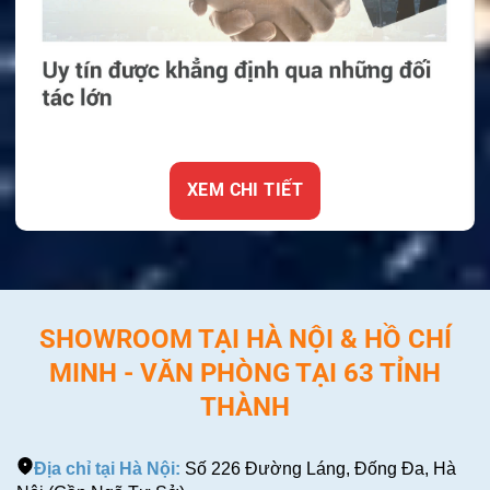
XEM CHI TIẾT
SHOWROOM TẠI HÀ NỘI & HỒ CHÍ
MINH - VĂN PHÒNG TẠI 63 TỈNH
THÀNH
Địa chỉ tại Hà Nội:
Số 226 Đường Láng, Đống Đa, Hà