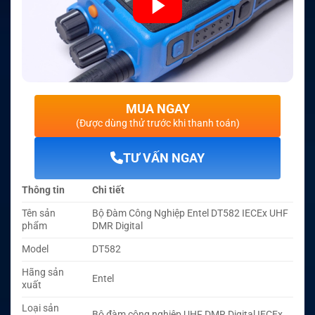
MUA NGAY
(Được dùng thử trước khi thanh toán)
TƯ VẤN NGAY
Thông tin
Chi tiết
Tên sản
Bộ Đàm Công Nghiệp Entel DT582 IECEx UHF
phẩm
DMR Digital
Model
DT582
Hãng sản
Entel
xuất
Loại sản
Bộ đàm công nghiệp UHF DMR Digital IECEx