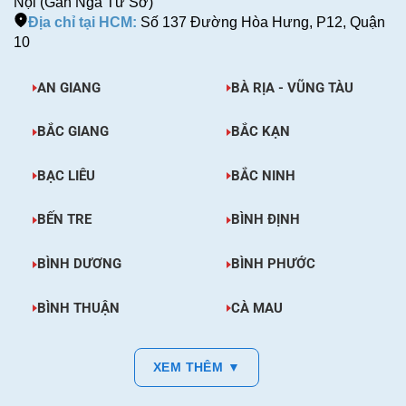
Nội (Gần Ngã Tư Sở)
Địa chỉ tại HCM:
Số 137 Đường Hòa Hưng, P12, Quận
10
AN GIANG
BÀ RỊA - VŨNG TÀU
BẮC GIANG
BẮC KẠN
BẠC LIÊU
BẮC NINH
BẾN TRE
BÌNH ĐỊNH
BÌNH DƯƠNG
BÌNH PHƯỚC
BÌNH THUẬN
CÀ MAU
XEM THÊM ▼