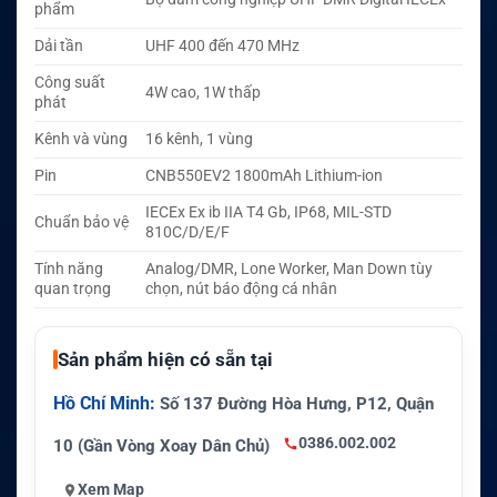
phẩm
Dải tần
UHF 400 đến 470 MHz
Công suất
4W cao, 1W thấp
phát
Kênh và vùng
16 kênh, 1 vùng
Pin
CNB550EV2 1800mAh Lithium-ion
IECEx Ex ib IIA T4 Gb, IP68, MIL-STD
Chuẩn bảo vệ
810C/D/E/F
Tính năng
Analog/DMR, Lone Worker, Man Down tùy
quan trọng
chọn, nút báo động cá nhân
Sản phẩm hiện có sẵn tại
Hồ Chí Minh:
Số 137 Đường Hòa Hưng, P12, Quận
0386.002.002
10 (Gần Vòng Xoay Dân Chủ)
Xem Map