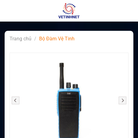
Skip
to
content
Trang chủ
/
Bộ Đàm Vệ Tinh