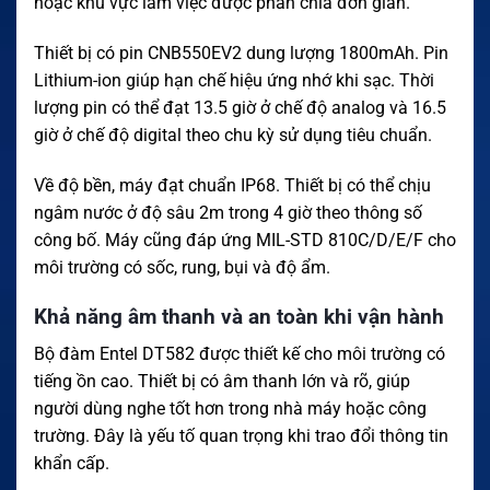
hoặc khu vực làm việc được phân chia đơn giản.
Thiết bị có pin CNB550EV2 dung lượng 1800mAh. Pin
Lithium-ion giúp hạn chế hiệu ứng nhớ khi sạc. Thời
lượng pin có thể đạt 13.5 giờ ở chế độ analog và 16.5
giờ ở chế độ digital theo chu kỳ sử dụng tiêu chuẩn.
Về độ bền, máy đạt chuẩn IP68. Thiết bị có thể chịu
ngâm nước ở độ sâu 2m trong 4 giờ theo thông số
công bố. Máy cũng đáp ứng MIL-STD 810C/D/E/F cho
môi trường có sốc, rung, bụi và độ ẩm.
Khả năng âm thanh và an toàn khi vận hành
Bộ đàm Entel DT582 được thiết kế cho môi trường có
tiếng ồn cao. Thiết bị có âm thanh lớn và rõ, giúp
người dùng nghe tốt hơn trong nhà máy hoặc công
trường. Đây là yếu tố quan trọng khi trao đổi thông tin
khẩn cấp.