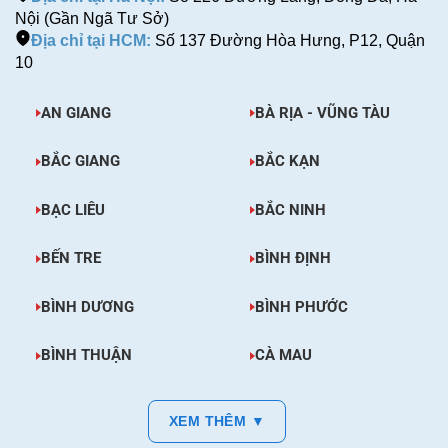
Nội (Gần Ngã Tư Sở)
Địa chỉ tại HCM:
Số 137 Đường Hòa Hưng, P12, Quận
10
AN GIANG
BÀ RỊA - VŨNG TÀU
BẮC GIANG
BẮC KẠN
BẠC LIÊU
BẮC NINH
BẾN TRE
BÌNH ĐỊNH
BÌNH DƯƠNG
BÌNH PHƯỚC
BÌNH THUẬN
CÀ MAU
XEM THÊM ▼