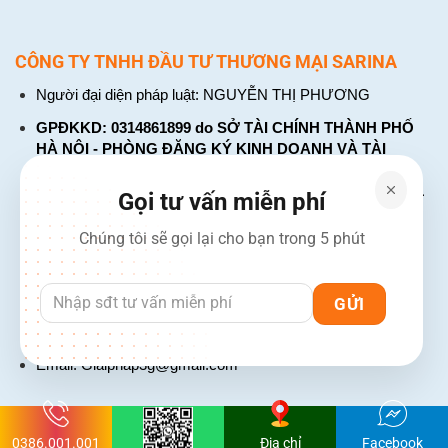
CÔNG TY TNHH ĐẦU TƯ THƯƠNG MẠI SARINA
Người đại diện pháp luật: NGUYỄN THỊ PHƯƠNG
GPĐKKD: 0314861899 do SỞ TÀI CHÍNH THÀNH PHỐ
HÀ NỘI - PHÒNG ĐĂNG KÝ KINH DOANH VÀ TÀI
CHÍNH DOANH NGHIỆP cấp. Đăng ký lần đầu: ngày 26
tháng 01 năm 2018. Đăng ký thay đổi lần thứ: 4, ngày 31
Gọi tư vấn miễn phí
tháng 03 năm 2026
Chúng tôi sẽ gọi lại cho bạn trong 5 phút
226 Đường Láng, Đống Đa, Hà Nội
137 Đường Hòa Hưng, Phường 12, Quận 10, TP. Hồ Chí
Minh
Hotline: 1900 2106 - 0386 001 001
Email:
Giaiphap3g@gmail.com
0386.001.001
Địa chỉ
Facebook