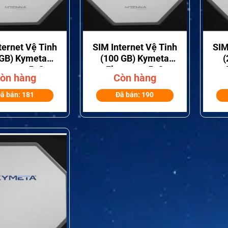
+
+
ternet Vệ Tinh
SIM Internet Vệ Tinh
SIM
 GB) Kymeta
(100 GB) Kymeta
(
exmove 5×2
Flexmove 5×2
òn hàng
Còn hàng
Velocity
Velocity
ã bán: 181
Đã bán: 190