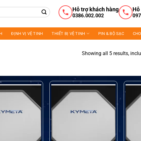
Hỗ trợ khách hàng
Hỗ 
0386.002.002
097
NH
ĐỊNH VỊ VỆ TINH
THIẾT BỊ VỆ TINH
PIN & BỘ SẠC
CHO
Showing all 5 results, incl