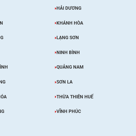
HẢI DƯƠNG
ÊN
KHÁNH HÒA
NG
LẠNG SƠN
NINH BÌNH
ÌNH
QUẢNG NAM
NG
SƠN LA
HÓA
THỪA THIÊN HUẾ
NG
VĨNH PHÚC