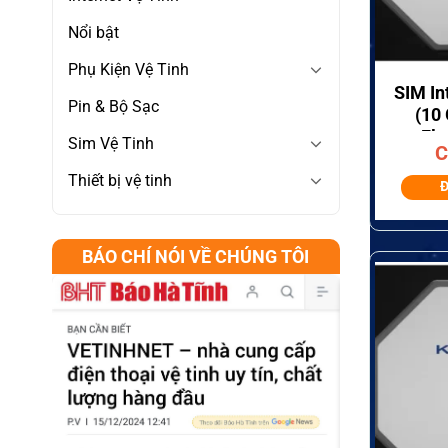
Nổi bật
+
Phụ Kiện Vệ Tinh
SIM In
Pin & Bộ Sạc
(10
Fl
Sim Vệ Tinh
C
Thiết bị vệ tinh
Đ
BÁO CHÍ NÓI VỀ CHÚNG TÔI